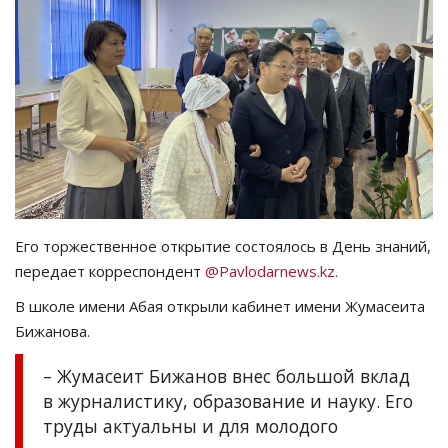
СПОРТ
Чек-лист
РАЗВЛЕЧЕНИЯ
OFFICIAL
Курултай
Его торжественное открытие состоялось в День знаний,
передает корреспондент
@Pavlodarnews.kz.
Язык
В школе имени Абая открыли кабинет имени Жумасеита
Қазақша
Русский
Бижанова.
– Жумасеит Бижанов внес большой вклад
в журналистику, образование и науку. Его
труды актуальны и для молодого