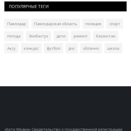
ПОПУЛЯРНЫЕ ТЕГИ
Павлодар
Павлодарская область
полиция
спорт
погода
Экибастуз
дети
ремонт
Казахстан
Аксу
конкурс
футбол
дчс
облачно
школа
«Ертiс Медиа» Свидетельство о государственной регистрации: