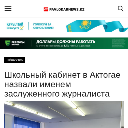
Войти
Регистрация
Главная
Общество
Обратная связь
Школьный кабинет в Актогае
ПАВЛОДАРСКАЯ ОБЛАСТЬ
назвали именем
заслуженного журналиста
КАЗАХСТАН
МИР
СПЕЦПРОЕКТЫ