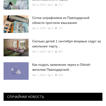
Авг 6, 2026
0
111
Сотне штрафников из Павлодарской
области простили взыскания
Авг 3, 2026
0
167
Сколько детей 1 сентября впервые сядут за
школьную парту...
Авг 1, 2026
0
681
Как подать заявление через e-Otinish
жителям Павлодарской...
Авг 1, 2026
0
209
СЛУЧАЙНАЯ НОВОСТЬ