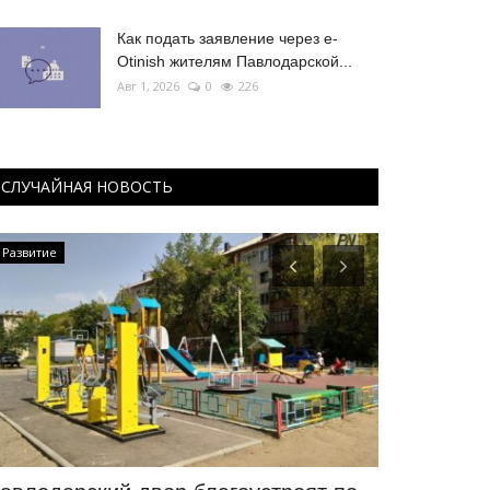
Как подать заявление через e-
Otinish жителям Павлодарской...
Авг 1, 2026
0
226
СЛУЧАЙНАЯ НОВОСТЬ
Развитие
ПАВЛОДАРСКАЯ