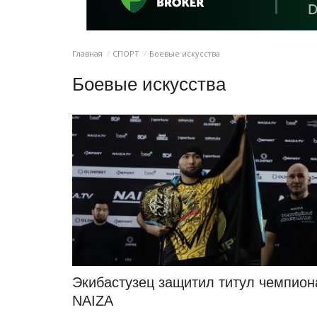
Главная
СПОРТ
Боевые искусства
Боевые искусства
Экибастузец защитил титул чемпион
NAIZA