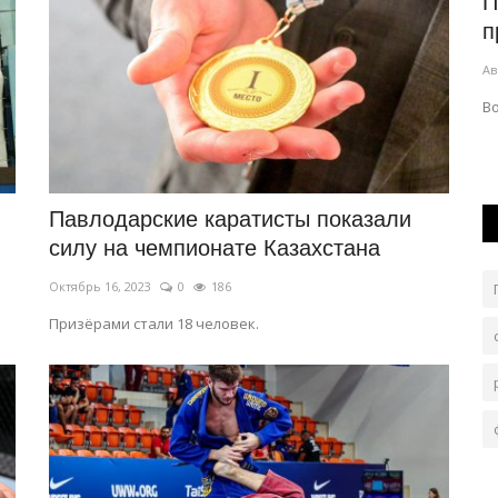
В Павлодарской области перекрыли
П
«краны» чёрного водного...
п
Авг 6, 2026
0
141
Ав
сторию.
По сравнению с прошлым годом, случаев нелегального
Во
орошения стало в 3,5 раза меньше.
Павлодарские каратисты показали
силу на чемпионате Казахстана
Октябрь 16, 2023
0
186
Призёрами стали 18 человек.