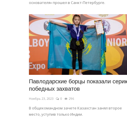
основателя» прошел в Санкт-Петербурге.
Павлодарские борцы показали сери
победных захватов
Ноябрь 23, 2023
0
296
В общекомандном зачете Казахстан занял второе
место, уступив только Индии.