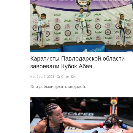
История одного памятника:
монументальный лебедь
Октябрь 7, 2023
1
20934
Любой памятник обязательно имеет свою и
Каратисты Павлодарской области
завоевали Кубок Абая
Ноябрь 1, 2023
0
124
Они добыли десять медалей.