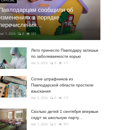
OFFICIAL
Павлодарцам сообщили об
изменениях в порядке
перечисления...
Авг 7, 2026
0
131
Лето принесло Павлодару затишье
по заболеваемости корью
Авг 6, 2026
0
117
Сотне штрафников из
Павлодарской области простили
взыскания
Авг 3, 2026
0
171
Сколько детей 1 сентября впервые
сядут за школьную парту...
Авг 1, 2026
0
707