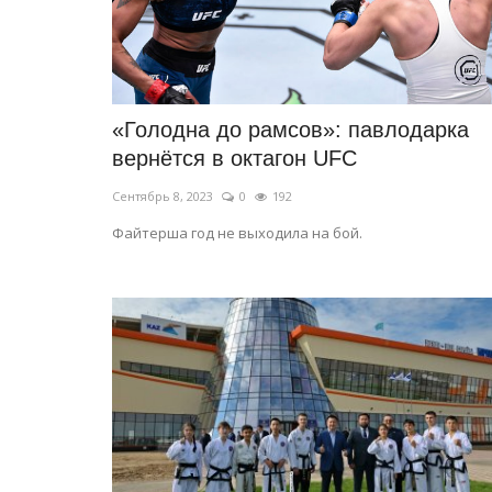
«Голодна до рамсов»: павлодарка
вернётся в октагон UFC
Сентябрь 8, 2023
0
192
Файтерша год не выходила на бой.