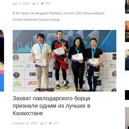
Дек 6, 2023
0
196
В Астане за медали бились около 200 сильнейших
спортсменов Казахстана.
Захват павлодарского борца
признали одним из лучших в
Казахстане
Ноябрь 29, 2023
0
277