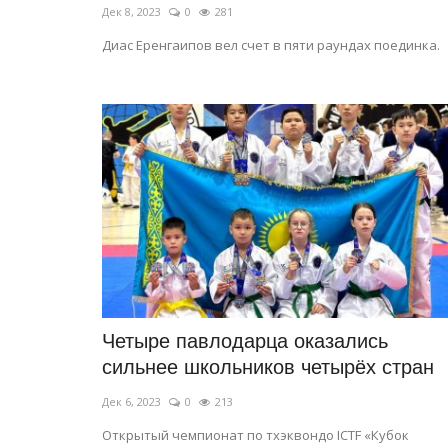
Дек 8, 2023
0
281
Диас Еренгаипов вел счет в пяти раундах поединка.
Четыре павлодарца оказались
сильнее школьников четырёх стран
Дек 6, 2023
0
213
Открытый чемпионат по тхэквондо ICTF «Кубок