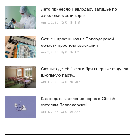
Лето принесло Павлодару затишье по
заболеваемости корью
Авг 6, 2026
0
118
Сотне штрафников из Павлодарской
области простили взыскания
Авг 3, 2026
0
171
Сколько детей 1 сентября впервые сядут за
школьную парту...
Авг 1, 2026
0
707
Как подать заявление через e-Otinish
жителям Павлодарской...
Авг 1, 2026
0
227