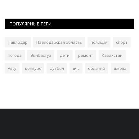
ПОПУЛЯРНЫЕ ТЕГИ
Павлодар
Павлодарская область
полиция
спорт
погода
Экибастуз
дети
ремонт
Казахстан
Аксу
конкурс
футбол
дчс
облачно
школа