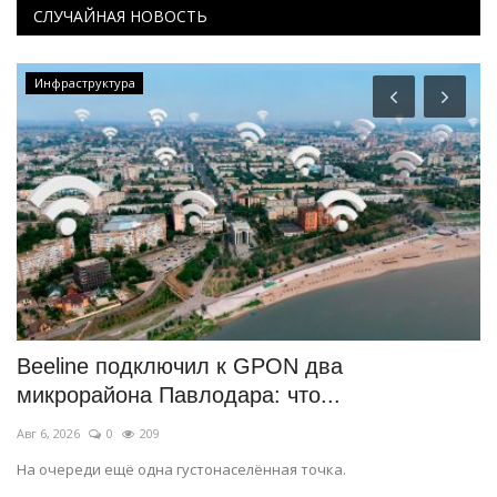
СЛУЧАЙНАЯ НОВОСТЬ
Инфраструктура
Beeline подключил к GPON два
И
микрорайона Павлодара: что...
к
Авг 6, 2026
0
209
Ию
в
На очереди ещё одна густонаселённая точка.
Жу
из