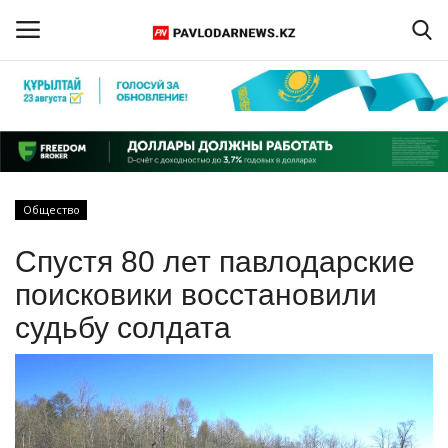
Войти
Регистрация
Главная
Общество
Обратная связь
Спустя 80 лет павлодарские
ПАВЛОДАРСКАЯ ОБЛАСТЬ
поисковики восстановили
судьбу солдата
КАЗАХСТАН
МИР
СПЕЦПРОЕКТЫ