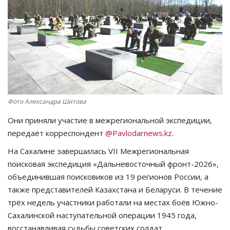
СПОРТ
Чек-лист
РАЗВЛЕЧЕНИЯ
OFFICIAL
Фото Александра Шитова
Они приняли участие в межрегиональной экспедиции,
Курултай
передаёт корреспондент
@Pavlodarnews.kz
.
Язык
На Сахалине завершилась VII Межрегиональная
поисковая экспедиция «Дальневосточный фронт-2026»,
Қазақша
Русский
объединившая поисковиков из 19 регионов России, а
также представителей Казахстана и Беларуси. В течение
трёх недель участники работали на местах боёв Южно-
Сахалинской наступательной операции 1945 года,
восстанавливая судьбы советских солдат.