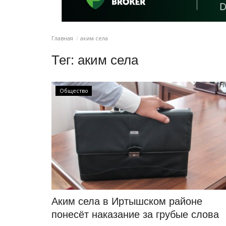
Главная
аким села
Тег:
аким села
Общество
Аким села в Иртышском районе
понесёт наказание за грубые слова