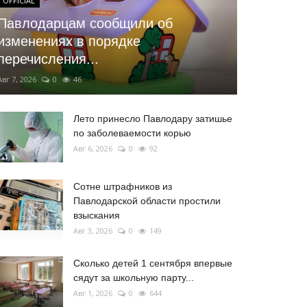
OFFICIAL
Павлодарцам сообщили об
изменениях в порядке
перечисления...
Авг 7, 2026
0
46
Лето принесло Павлодару затишье
по заболеваемости корью
Авг 6, 2026
0
92
Сотне штрафников из
Павлодарской области простили
взыскания
Авг 3, 2026
0
149
Сколько детей 1 сентября впервые
сядут за школьную парту...
Авг 1, 2026
0
644