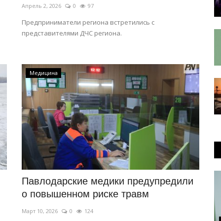
Апрель 2, 2026
0
97
Предприниматели региона встретились с
представителями ДЧС региона.
Медицина
Павлодарские медики предупредили
о повышенном риске травм
Март 10, 2026
0
124