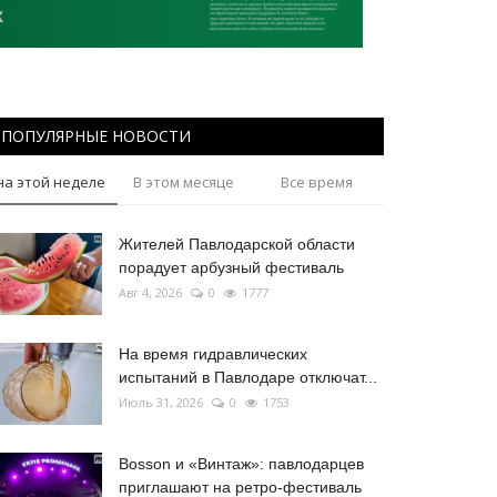
ПОПУЛЯРНЫЕ НОВОСТИ
на этой неделе
В этом месяце
Все время
Жителей Павлодарской области
порадует арбузный фестиваль
Авг 4, 2026
0
1777
На время гидравлических
испытаний в Павлодаре отключат...
Июль 31, 2026
0
1753
Bosson и «Винтаж»: павлодарцев
приглашают на ретро-фестиваль