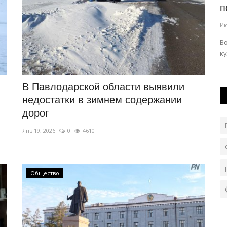
уборка раннего картофеля
п
Авг 3, 2026
0
264
Ию
тап
Черноярские овощи пользуются высоким спросом у
В
жителей столицы.
ку
В Павлодарской области выявили
недостатки в зимнем содержании
дорог
Янв 19, 2026
0
4610
Общество