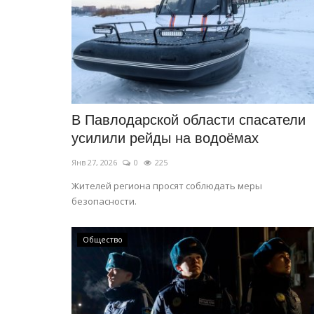
красивую девушку
Июль 29, 2026
0
153
Горожан и гостей города ждет финальный э
конкурса «Мисс Павлодар».
В Павлодарской области спасатели
усилили рейды на водоёмах
Янв 27, 2026
0
225
Жителей региона просят соблюдать меры
безопасности.
Общество