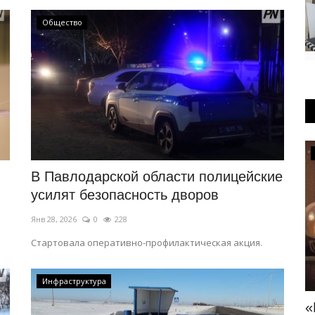
Общество
Развитие
В Павлодарской области полицейские
усилят безопасность дворов
Янв 28, 2026
0
228
Стартовала оперативно-профилактическая акция.
Инфраструктура
В Павлодарской области стартовала
«