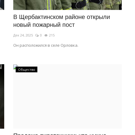
В Щербактинском районе открыли
новый пожарный пост
Дек 24, 2025
0
215
Он расположился в селе Орловка.
Общество