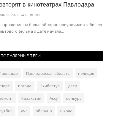
овторят в кинотеатрах Павлодара
междунаро
ль 31, 2026
0
203
Июль 30, 2026
озвращение на большой экран приурочили к юбилею
Руководитель 
льтового фильма и дате начала...
благодарственн
ПОПУЛЯРНЫЕ ТЕГИ
Павлодар
Павлодарская область
полиция
спорт
погода
Экибастуз
дети
ремонт
Казахстан
Аксу
конкурс
футбол
дчс
облачно
школа