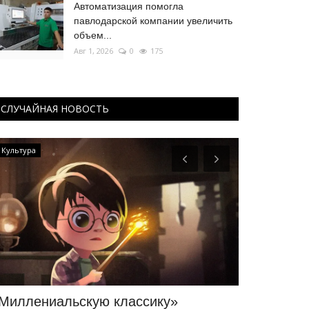
Автоматизация помогла
павлодарской компании увеличить
объем...
Авг 1, 2026
0
175
СЛУЧАЙНАЯ НОВОСТЬ
Культура
Культура
Миллениальскую классику»
Вокалисты 