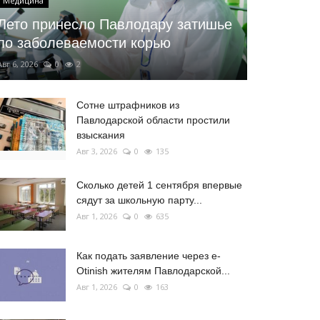
Медицина
Лето принесло Павлодару затишье
по заболеваемости корью
Авг 6, 2026
0
2
Сотне штрафников из
Павлодарской области простили
взыскания
Авг 3, 2026
0
135
Сколько детей 1 сентября впервые
сядут за школьную парту...
Авг 1, 2026
0
635
Как подать заявление через e-
Otinish жителям Павлодарской...
Авг 1, 2026
0
163