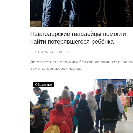
Павлодарские гвардейцы помогли
найти потерявшегося ребёнка
Янв 3, 2026
0
363
Десятилетнего мальчика без сопровождения взросл
заметил войсковой наряд.
Общество