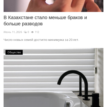
СПОРТ
В Казахстане стало меньше браков и
Чек-лист
больше разводов
Июнь 11, 2026
0
112
РАЗВЛЕЧЕНИЯ
Число новых семей достигло минимума за 20 лет.
OFFICIAL
Общество
Курултай
Язык
Қазақша
Русский