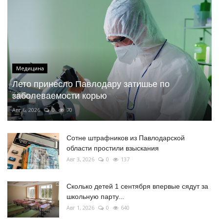
Медицина
Лето принесло Павлодару затишье по
заболеваемости корью
Авг 6, 2026
0
70
Сотне штрафников из Павлодарской
области простили взыскания
Авг 3, 2026
0
137
Сколько детей 1 сентября впервые сядут за
школьную парту...
Авг 1, 2026
0
640