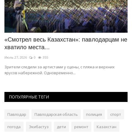
«Смотрел весь Казахстан»: павлодарцам не
П
хватило места...
к
Июль 27, 2026
0
355
Ма
а
Зрители следили за артистами у сцены, с пляжа и верхних
Ка
ярусов набережной. Одновременно...
ПОПУЛЯРНЫЕ ТЕГИ
Павлодар
Павлодарская область
полиция
спорт
погода
Экибастуз
дети
ремонт
Казахстан