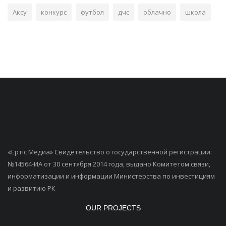
Аксу
конкурс
футбол
дчс
облачно
школа
«Ертiс Медиа» Свидетельство о государственной регистрации:
№14564-ИА от 30 сентября 2014 года, выдано Комитетом связи,
информатизации и информации Министерства по инвестициям
и развитию РК
OUR PROJECTS