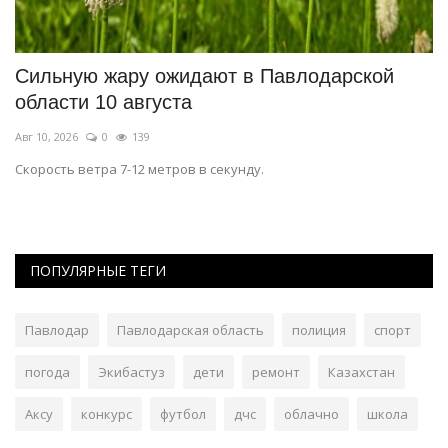
Сильную жару ожидают в Павлодарской
Г
области 10 августа
э
Авг 10, 2026
0
139
Ав
Скорость ветра 7-12 метров в секунду.
На
ПОПУЛЯРНЫЕ ТЕГИ
Павлодар
Павлодарская область
полиция
спорт
погода
Экибастуз
дети
ремонт
Казахстан
Аксу
конкурс
футбол
дчс
облачно
школа