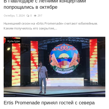
В Павлодаре с летними концертами
попрощались в октябре
Октябрь 7, 2024
0
297
Нынешний сезон на «Ertis Promenade» считают юбилейным.
Каким получилось его закрытие,...
Культура
Ertis Promenade принял гостей с севера