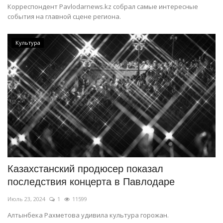
Корреспондент Pavlodarnews.kz собрал самые интересные
события на главной сцене региона.
Культура
Казахстанский продюсер показал
последствия концерта в Павлодаре
Июль 23, 2024
1
11599
Алтынбека Рахметова удивила культура горожан.