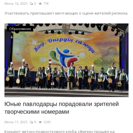
Июнь 16, 2025
0
718
Участвовать приглашают мечтающих о сцене жителей региона.
Образование
Юные павлодарцы порадовали зрителей
творческими номерами
Июнь 11, 2025
0
1245
Концерт детско-подросткового клуба «Жигер» прошёл на