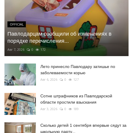
OFFICIAL
Павлодарцам сообщили об изменениях в
порядке перечисления...
Авг 7, 2026
0
172
Лето принесло Павлодару затишье по
заболеваемости корью
Авг 6, 2026
0
127
Сотне штрафников из Павлодарской
области простили взыскания
Авг 3, 2026
0
189
Сколько детей 1 сентября впервые сядут за
школьную парту...