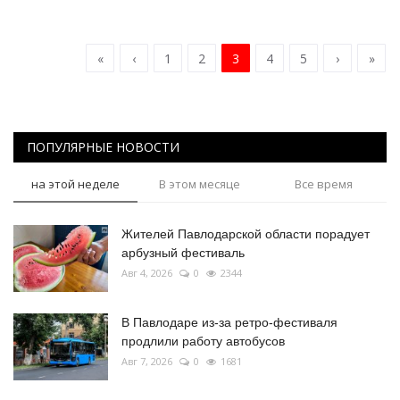
«
‹
1
2
3
4
5
›
»
ПОПУЛЯРНЫЕ НОВОСТИ
на этой неделе
В этом месяце
Все время
Жителей Павлодарской области порадует
арбузный фестиваль
Авг 4, 2026
0
2344
В Павлодаре из-за ретро-фестиваля
продлили работу автобусов
Авг 7, 2026
0
1681