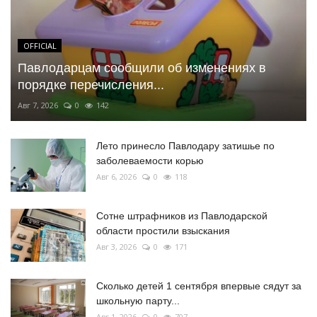
OFFICIAL
Павлодарцам сообщили об изменениях в
порядке перечисления...
Авг 7, 2026
0
142
Лето принесло Павлодару затишье по
заболеваемости корью
Авг 6, 2026
0
118
Сотне штрафников из Павлодарской
области простили взыскания
Авг 3, 2026
0
171
Сколько детей 1 сентября впервые сядут за
школьную парту...
Авг 1, 2026
0
707