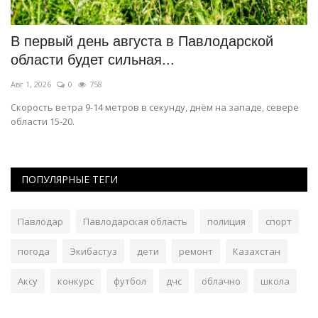
В первый день августа в Павлодарской
Х
области будет сильная...
с
Авг 1, 2026
0
758
Ию
Скорость ветра 9-14 метров в секунду, днём на западе, севере
Съ
области 15-20.
ол
ПОПУЛЯРНЫЕ ТЕГИ
Павлодар
Павлодарская область
полиция
спорт
погода
Экибастуз
дети
ремонт
Казахстан
Аксу
конкурс
футбол
дчс
облачно
школа