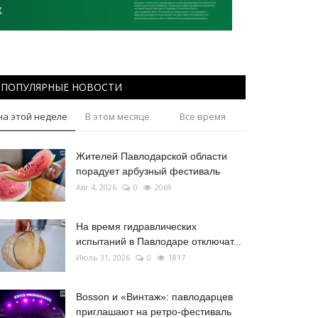
ПОПУЛЯРНЫЕ НОВОСТИ
на этой неделе
В этом месяце
Все время
Жителей Павлодарской области
порадует арбузный фестиваль
Авг 4, 2026
0
2069
На время гидравлических
испытаний в Павлодаре отключат...
Июль 31, 2026
0
1817
Bosson и «Винтаж»: павлодарцев
приглашают на ретро-фестиваль