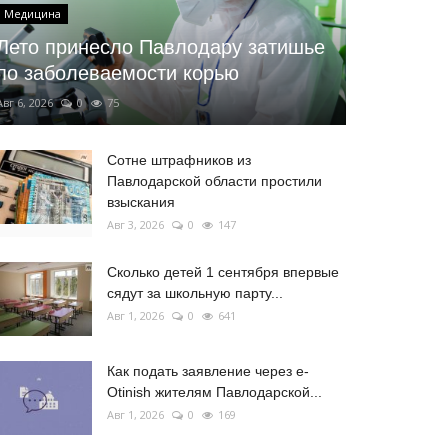
Медицина
Лето принесло Павлодару затишье
по заболеваемости корью
Авг 6, 2026
0
75
Сотне штрафников из
Павлодарской области простили
взыскания
Авг 3, 2026
0
147
Сколько детей 1 сентября впервые
сядут за школьную парту...
Авг 1, 2026
0
641
Как подать заявление через e-
Otinish жителям Павлодарской...
Авг 1, 2026
0
169