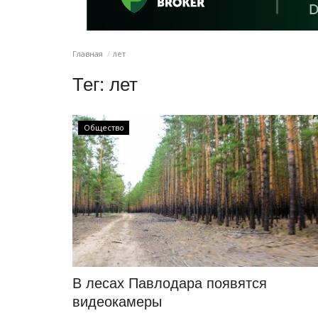
Главная
лет
Тег:
лет
Общество
В лесах Павлодара появятся
видеокамеры