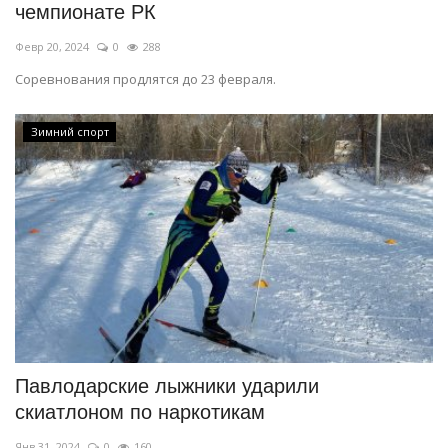
чемпионате РК
Февр 20, 2024
0
288
Соревнования продлятся до 23 февраля.
Зимний спорт
Павлодарские лыжники ударили
скиатлоном по наркотикам
Янв 31, 2024
0
160