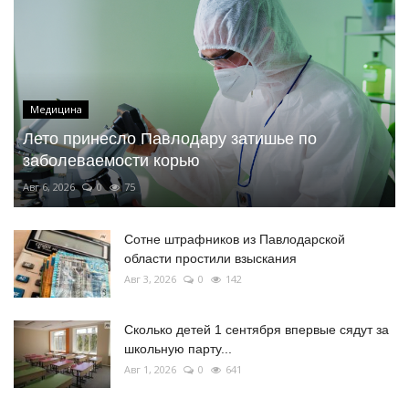
Медицина
Лето принесло Павлодару затишье по
заболеваемости корью
Авг 6, 2026
0
75
Сотне штрафников из Павлодарской
области простили взыскания
Авг 3, 2026
0
142
Сколько детей 1 сентября впервые сядут за
школьную парту...
Авг 1, 2026
0
641