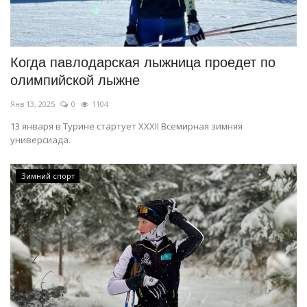
Когда павлодарская лыжница проедет по
олимпийской лыжне
Янв 13, 2025
0
1104
13 января в Турине стартует ХХХІІ Всемирная зимняя
универсиада.
Зимний спорт