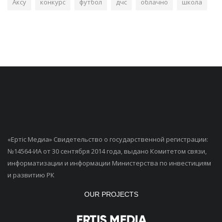
Аксу
конкурс
футбол
дчс
облачно
школа
«Ертiс Медиа» Свидетельство о государственной регистрации:
№14564-ИА от 30 сентября 2014 года, выдано Комитетом связи,
информатизации и информации Министерства по инвестициям
и развитию РК
OUR PROJECTS