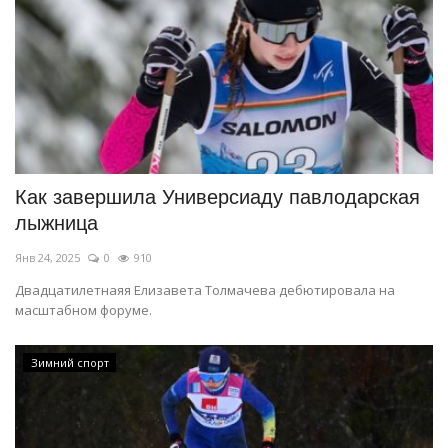
Как завершила Универсиаду павлодарская
лыжница
Янв 24, 2025
0
910
Двадцатилетнаяя Елизавета Толмачева дебютировала на
масштабном форуме.
Зимний спорт