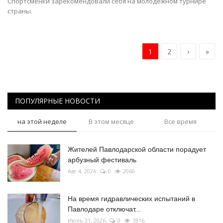
Спортсменки зарекомендовали себя на молодежном турнире
страны.
1
2
›
»
ПОПУЛЯРНЫЕ НОВОСТИ
на этой неделе
В этом месяце
Все время
Жителей Павлодарской области порадует
арбузный фестиваль
Авг 4, 2026
0
2060
На время гидравлических испытаний в
Павлодаре отключат...
Июль 31, 2026
0
1816