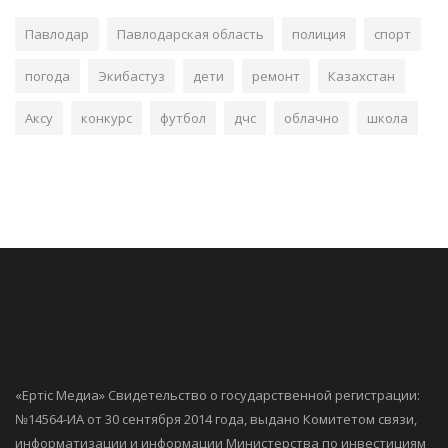
Павлодар
Павлодарская область
полиция
спорт
погода
Экибастуз
дети
ремонт
Казахстан
Аксу
конкурс
футбол
дчс
облачно
школа
«Ертiс Медиа» Свидетельство о государственной регистрации:
№14564-ИА от 30 сентября 2014 года, выдано Комитетом связи,
информатизации и информации Министерства по инвестициям