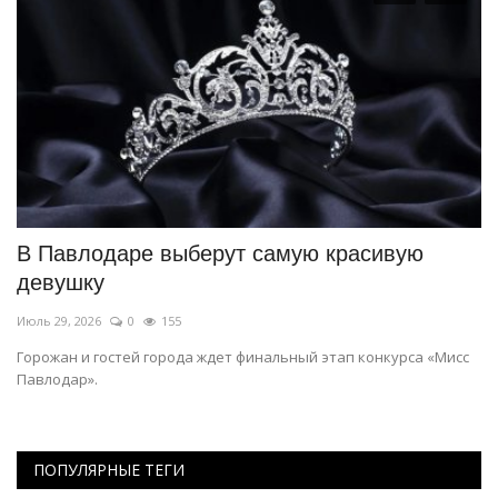
В Павлодаре выберут самую красивую
В
девушку
б
Июль 29, 2026
0
155
Ию
Горожан и гостей города ждет финальный этап конкурса «Мисс
С 
Павлодар».
ст
ПОПУЛЯРНЫЕ ТЕГИ