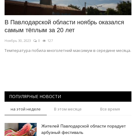
СПОРТ
В Павлодарской области ноябрь оказался
Чек-лист
самым тёплым за 20 лет
Ноябрь 30, 2023
0
127
РАЗВЛЕЧЕНИЯ
Температура побила многолетний максимум в середине месяца.
OFFICIAL
Курултай
Язык
ПОПУЛЯРНЫЕ НОВОСТИ
Қазақша
Русский
на этой неделе
В этом месяце
Все время
Жителей Павлодарской области порадует
арбузный фестиваль