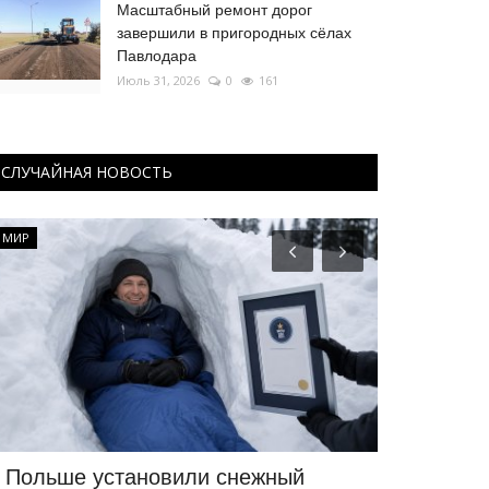
Масштабный ремонт дорог
завершили в пригородных сёлах
Павлодара
Июль 31, 2026
0
161
СЛУЧАЙНАЯ НОВОСТЬ
МИР
Медицина
 Польше установили снежный
Молодая в