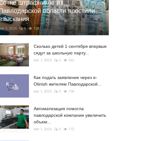
Сотне штрафников из
Павлодарской области простили
взыскания
Авг 3, 2026
0
128
Сколько детей 1 сентября впервые
сядут за школьную парту...
Авг 1, 2026
0
632
Как подать заявление через e-
Otinish жителям Павлодарской...
Авг 1, 2026
0
159
Автоматизация помогла
павлодарской компании увеличить
объем...
Авг 1, 2026
0
172