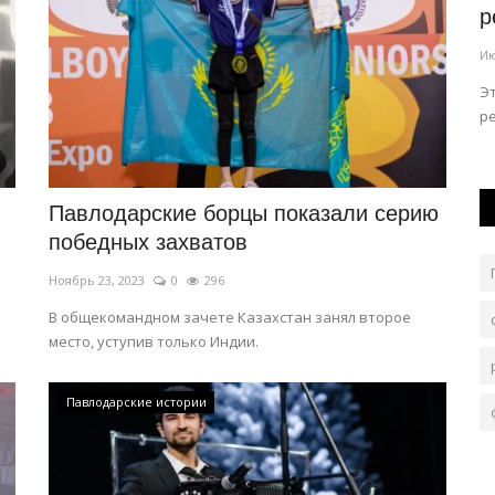
будет ездить непривычно
р
Июль 31, 2026
0
119
Ию
ападе,
Это связано с дорожным ремонтом.
Э
р
Павлодарские борцы показали серию
победных захватов
Ноябрь 23, 2023
0
296
В общекомандном зачете Казахстан занял второе
место, уступив только Индии.
Павлодарские истории