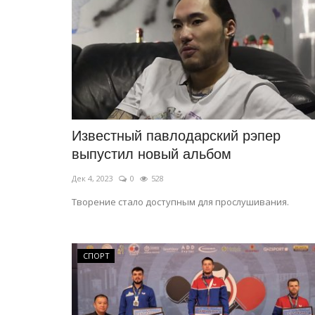
Павлодарской области 3...
Авг 3, 2026
0
785
ница имени Г. Султанова
...
Скорость ветра 9-14 метров в секунду, на з
севере, востоке области 15-20,...
Известный павлодарский рэпер
выпустил новый альбом
Дек 4, 2023
0
528
Творение стало доступным для прослушивания.
СПОРТ