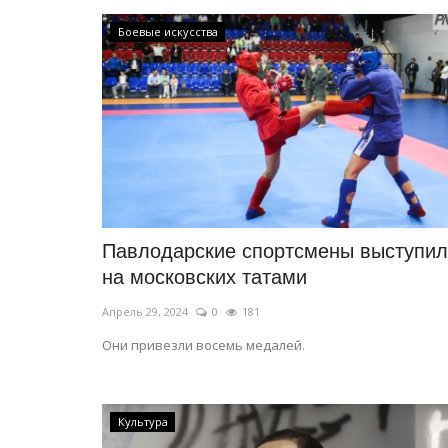
Боевые искусства
ПАВЛОДАРСКАЯ ОБЛАСТЬ
Павлодарские спортсмены выступи
на московских татами
Апрель 29, 2024
0
181
Они привезли восемь медалей.
Культура
 достижения
Шквальный ветер и жара: пого