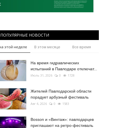
ПОПУЛЯРНЫЕ НОВОСТИ
на этой неделе
В этом месяце
Все время
На время гидравлических
испытаний в Павлодаре отключат...
Июль 31, 2026
0
1728
Жителей Павлодарской области
порадует арбузный фестиваль
Авг 4, 2026
0
1583
Bosson и «Винтаж»: павлодарцев
приглашают на ретро-фестиваль