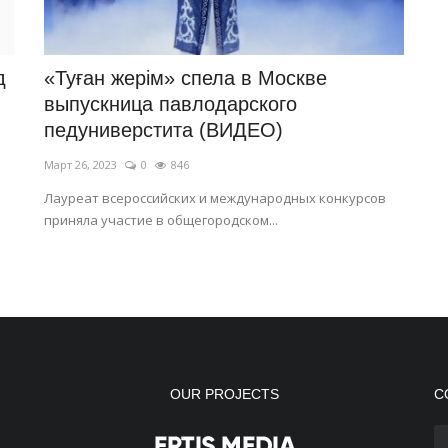
д
«Туған жерім» спела в Москве
выпускница павлодарского
педуниверстита (ВИДЕО)
Март 26, 2023
0
846
Лауреат всероссийских и международных конкурсов
приняла участие в общегородском...
OUR PROJECTS
С