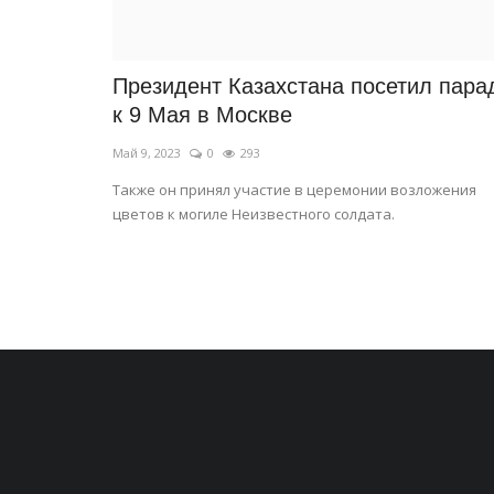
Президент Казахстана посетил пара
к 9 Мая в Москве
Май 9, 2023
0
293
Также он принял участие в церемонии возложения
цветов к могиле Неизвестного солдата.