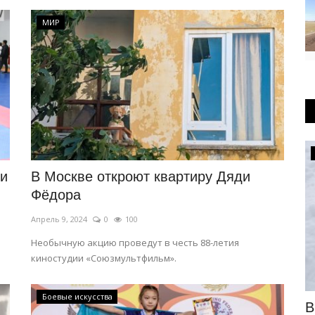
МИР
OFFICIAL
ли
В Москве откроют квартиру Дяди
Фёдора
Апрель 9, 2024
0
100
Необычную акцию проведут в честь 88-летия
киностудии «Союзмультфильм».
Боевые искусства
да в
Два дня часть автобусов Павлодара
В