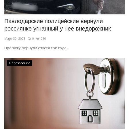
СПОРТ
Павлодарские полицейские вернули
Чек-лист
россиянке угнанный у нее внедорожник
Март 30, 2023
0
280
РАЗВЛЕЧЕНИЯ
Пропажу вернули спустя три года.
OFFICIAL
Образование
Курултай
Язык
Қазақша
Русский