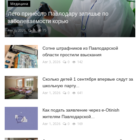
Медицина
Лето принесло Павлодару затишье по
заболеваемости корью
Авг 6, 2026
0
75
Сотне штрафников из Павлодарской
области простили взыскания
Авг 3, 2026
0
142
Сколько детей 1 сентября впервые сядут за
школьную парту...
Авг 1, 2026
0
641
Как подать заявление через e-Otinish
жителям Павлодарской...
Авг 1, 2026
0
169