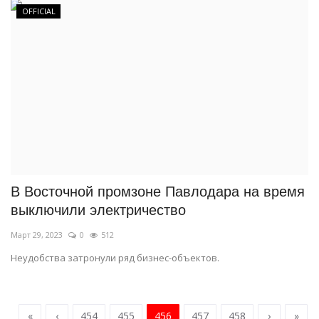
OFFICIAL
В Восточной промзоне Павлодара на время
выключили электричество
Март 29, 2023
0
512
Неудобства затронули ряд бизнес-объектов.
«
‹
454
455
456
457
458
›
»