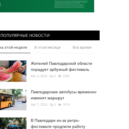
ПОПУЛЯРНЫЕ НОВОСТИ
на этой неделе
В этом месяце
Все время
Жителей Павлодарской области
порадует арбузный фестиваль
Авг 4, 2026
0
2309
Павлодарские автобусы временно
изменят маршрут
Авг 7, 2026
0
1014
В Павлодаре из-за ретро-
фестиваля продлили работу