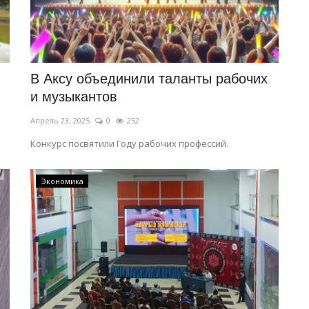
В Аксу объединили таланты рабочих
и музыкантов
Апрель 23, 2025
0
252
Конкурс посвятили Году рабочих профессий.
Экономика