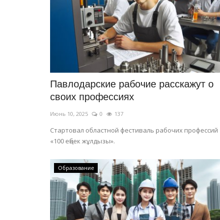
В Польше установили снежны
рекорд
Июль 28, 2026
0
85
Это достижение официально внесено в Кни
рекордов Гиннесса.
Павлодарские рабочие расскажут о
своих профессиях
Июнь 10, 2025
0
137
Стартовал областной фестиваль рабочих профессий
«100 еңбек жұлдызы».
Образование