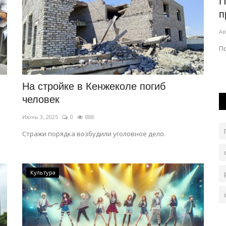
й
В Павлодаре из-за ретро-фестиваля
П
продлили работу автобусов
п
Авг 7, 2026
0
859
Ав
гу
Временное изменение коснется нескольких
По
маршрутов.
На стройке в Кенжеколе погиб
человек
Июнь 3, 2025
0
888
Стражи порядка возбудили уголовное дело.
Культура