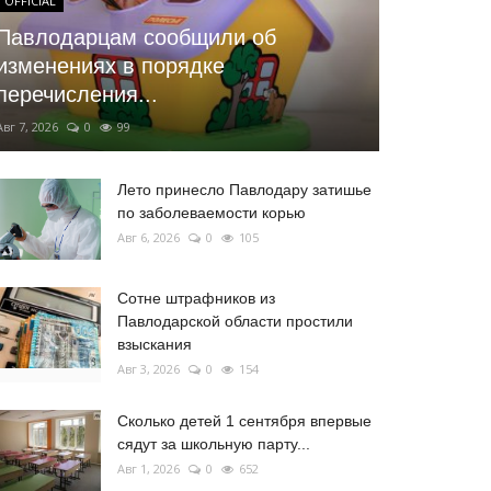
OFFICIAL
Павлодарцам сообщили об
изменениях в порядке
перечисления...
Авг 7, 2026
0
99
Лето принесло Павлодару затишье
по заболеваемости корью
Авг 6, 2026
0
105
Сотне штрафников из
Павлодарской области простили
взыскания
Авг 3, 2026
0
154
Сколько детей 1 сентября впервые
сядут за школьную парту...
Авг 1, 2026
0
652