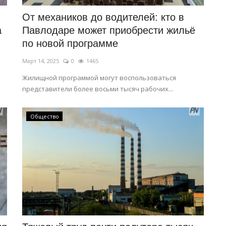
От механиков до водителей: кто в
а
Павлодаре может приобрести жильё
по новой программе
Март 14, 2025
0
1465
Жилищной программой могут воспользоваться
представители более восьми тысяч рабочих...
Общество