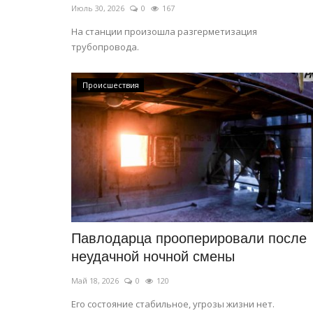
Июль 30, 2026
0
167
На станции произошла разгерметизация
трубопровода.
Происшествия
Павлодарца прооперировали после
неудачной ночной смены
Май 18, 2026
0
120
Его состояние стабильное, угрозы жизни нет.