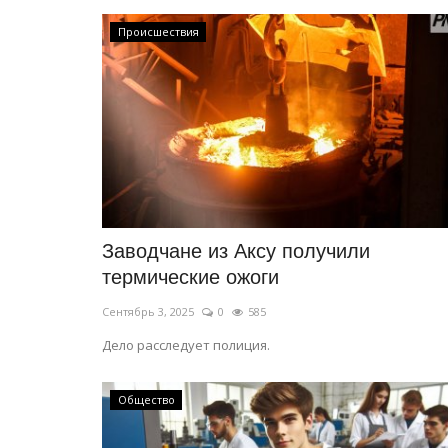
Происшествия
МИР
Заводчане из Аксу получили
термические ожоги
Сентябрь 3, 2025
0
585
Дело расследует полиция.
Общество