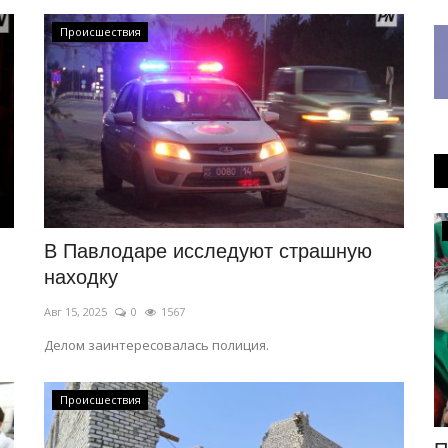
Происшествия
OFFICIAL
В Павлодаре исследуют страшную
находку
Авг 15, 2025
0
1567
Делом заинтересовалась полиция.
Происшествия