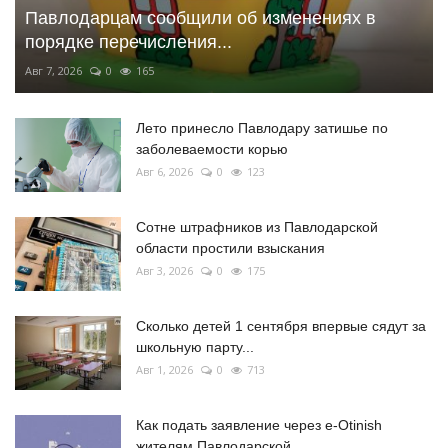
Павлодарцам сообщили об изменениях в
порядке перечисления...
Авг 7, 2026
0
165
Лето принесло Павлодару затишье по
заболеваемости корью
Авг 6, 2026
0
123
Сотне штрафников из Павлодарской
области простили взыскания
Авг 3, 2026
0
175
Сколько детей 1 сентября впервые сядут за
школьную парту...
Авг 1, 2026
0
713
Как подать заявление через e-Otinish
жителям Павлодарской...