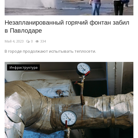
СПОРТ
Незапланированный горячий фонтан забил
Чек-лист
в Павлодаре
Май 4, 2023
0
334
РАЗВЛЕЧЕНИЯ
В городе продолжают испытывать теплосети.
OFFICIAL
Инфраструктура
Курултай
Язык
Қазақша
Русский