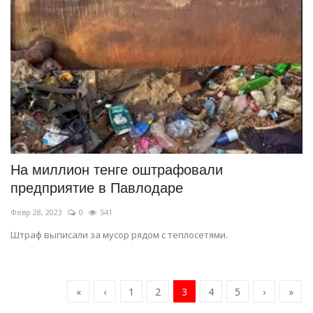
На миллион тенге оштрафовали
предприятие в Павлодаре
Февр 28, 2023
0
541
Штраф выписали за мусор рядом с теплосетями.
«
‹
1
2
3
4
5
›
»