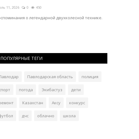
кибастузе
магии кино
ль 10, 2026
0
376
Май 30, 2026
0
узыкальный вечер пройдет в парке «Шахтер».
Как создаётся к
ПОПУЛЯРНЫЕ ТЕГИ
Павлодар
Павлодарская область
полиция
спорт
погода
Экибастуз
дети
ремонт
Казахстан
Аксу
конкурс
футбол
дчс
облачно
школа