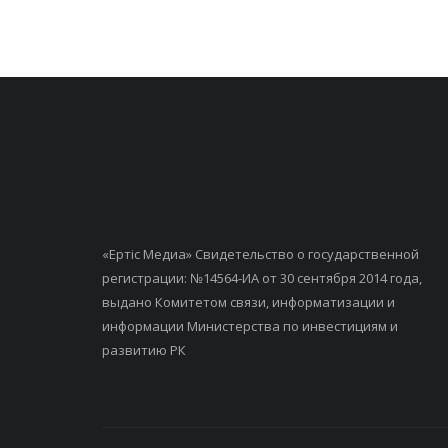
«Ертiс Медиа» Свидетельство о государственной
регистрации: №14564-ИА от 30 сентября 2014 года,
выдано Комитетом связи, информатизации и
информации Министерства по инвестициям и
развитию РК