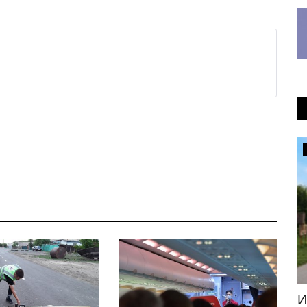
История вещей
и
История вещей: велосипед
Г