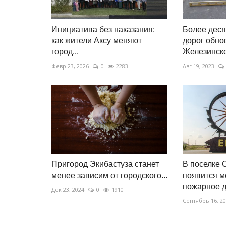
раскрывают тайны Павлодарск
Апрель 18, 2025
0
7798
Инициатива без наказания:
Более деся
как жители Аксу меняют
дорог обно
Погружаясь в древнюю историю уникальны
город...
Железинск
памятников прошлого.
Февр 23, 2026
0
2283
Авг 19, 2023
Пригород Экибастуза станет
В поселке 
менее зависим от городского...
появится м
пожарное 
Дек 23, 2024
0
1910
Сентябрь 16, 2