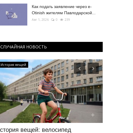
Как подать заявление через e-
Otinish жителям Павлодарской...
Авг 1, 2026
0
239
СЛУЧАЙНАЯ НОВОСТЬ
РАЗВЛЕЧЕНИЯ
Павлодарские 
руппа The Brookln даст концерт в
Павлодарск