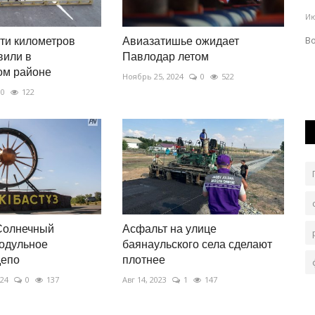
ого...
Э
Июль 11, 2026
0
450
Ию
Воспоминания о легендарной двухколесной технике.
ти километров
Авиазатишье ожидает
вили в
Павлодар летом
х
М
ом районе
Ноябрь 25, 2024
0
522
0
122
Солнечный
Асфальт на улице
одульное
баянаульского села сделают
депо
плотнее
024
0
137
Авг 14, 2023
1
147