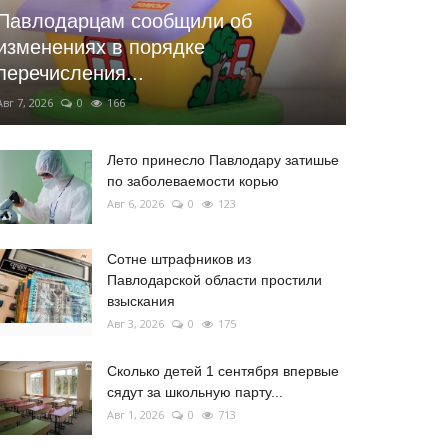
Павлодарцам сообщили об
изменениях в порядке
перечисления...
Авг 7, 2026
0
166
Лето принесло Павлодару затишье
по заболеваемости корью
Авг 6, 2026
0
123
Сотне штрафников из
Павлодарской области простили
взыскания
Авг 3, 2026
0
175
Сколько детей 1 сентября впервые
сядут за школьную парту...
Авг 1, 2026
0
713