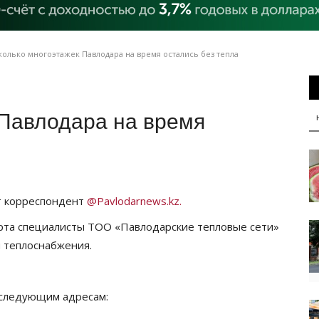
олько многоэтажек Павлодара на время остались без тепла
 Павлодара на время
т корреспондент
@Pavlodarnews.kz.
рта специалисты ТОО «Павлодарские тепловые сети»
 теплоснабжения.
о следующим адресам: