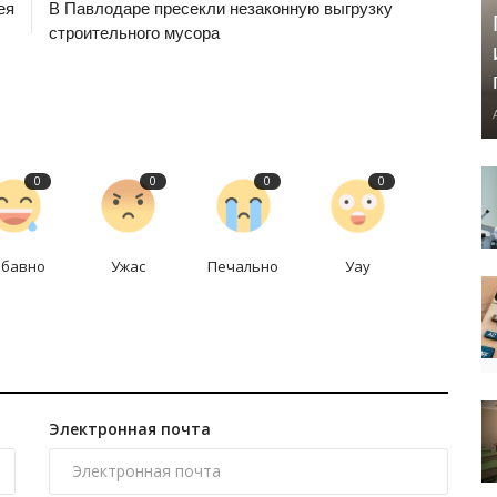
ея
В Павлодаре пресекли незаконную выгрузку
строительного мусора
0
0
0
0
абавно
Ужас
Печально
Уау
Электронная почта