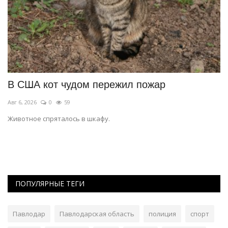
В США кот чудом пережил пожар
Ч
ч
Авг 6, 2026
0
59
Де
Животное спряталось в шкафу.
Лю
св
ПОПУЛЯРНЫЕ ТЕГИ
Павлодар
Павлодарская область
полиция
спорт