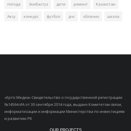
погода
Экибастуз
дети
ремонт
Казахстан
Аксу
конкурс
футбол
дчс
облачно
школа
«Ертiс Медиа» Свидетельство о государственной регистрации:
№14564-ИА от 30 сентября 2014 года, выдано Комитетом связи,
информатизации и информации Министерства по инвестициям
и развитию РК
OUR PROJECTS