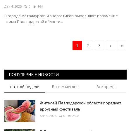
Дек 4, 2025
0
164
В городе металлургов и энергетиков выполняют поручение
акима Павлодарской области...
1
2
3
›
»
ПОПУЛЯРНЫЕ НОВОСТИ
на этой неделе
В этом месяце
Все время
Жителей Павлодарской области порадует
арбузный фестиваль
Авг 4, 2026
0
2328