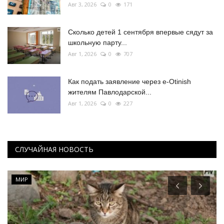
Авг 3, 2026
0
171
Сколько детей 1 сентября впервые сядут за
школьную парту...
Авг 1, 2026
0
707
Как подать заявление через e-Otinish
жителям Павлодарской...
Авг 1, 2026
0
227
СЛУЧАЙНАЯ НОВОСТЬ
МИР