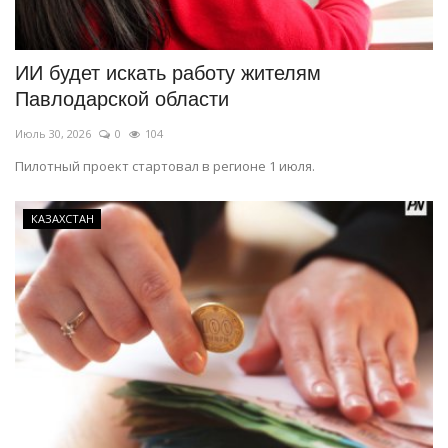
СПОРТ
ИИ будет искать работу жителям
Чек-лист
Павлодарской области
Июль 30, 2026
0
104
РАЗВЛЕЧЕНИЯ
Пилотный проект стартовал в регионе 1 июля.
OFFICIAL
КАЗАХСТАН
Курултай
Язык
Қазақша
Русский