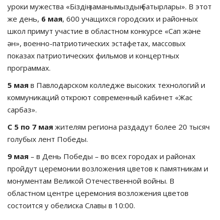
уроки мужества «Біздің заманымыздың батырлары». В этот
же день,
6 мая
, 600 учащихся городских и районных
школ примут участие в областном конкурсе «Сап және
ән», военно-патриотических эстафетах, массовых
показах патриотических фильмов и концертных
программах.
5 мая
в Павлодарском колледже высоких технологий и
коммуникаций откроют современный кабинет «Жас
сарбаз».
С 5 по 7 мая
жителям региона раздадут более 20 тысяч
голубых лент Победы.
9 мая
– в День Победы – во всех городах и районах
пройдут церемонии возложения цветов к памятникам и
монументам Великой Отечественной войны. В
областном центре церемония возложения цветов
состоится у обелиска Славы в 10:00.