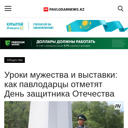
Войти
Регистрация
Главная
Общество
Обратная связь
Уроки мужества и выставки:
ПАВЛОДАРСКАЯ ОБЛАСТЬ
как павлодарцы отметят
День защитника Отечества
КАЗАХСТАН
МИР
СПЕЦПРОЕКТЫ