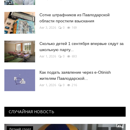
Сотне штрафников из Павлодарской
области простили взыскания
Авг 3, 2026
0
169
Сколько детей 1 сентября впервые сядут за
школьную парту...
Авг 1, 2026
0
693
Как подать заявление через e-Otinish
жителям Павлодарской...
Авг 1, 2026
0
216
СЛУЧАЙНАЯ НОВОСТЬ
Летний спорт