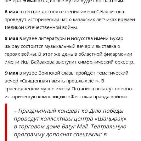
вечера.
9 мая
вход во все музеи будет бесплатным.
6 мая
в центре детского чтения имени С.Баязитова
проведут исторический час о казахских лётчиках времён
Великой Отечественной войны.
8 мая
в музее литературы и искусства имени Бухар
жырау состоится музыкальный вечер и выставка о
героях войны. В этот же день в областной филармонии
имени Исы Байзакова выступит симфонический оркестр.
9 мая
в музее Воинской славы пройдёт тематический
вечер «Священная память прошлых лет». В
краеведческом музее имени Потанина покажут военно-
историческую композицию «Жестокая правда войны».
– Праздничный концерт ко Дню победы
проведут коллективы центра «Шаңырақ»
в торговом доме Batyr Mall. Театральную
программу дополнят спектакли: в