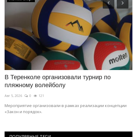
ся
В Теренколе организовали турнир по
В
пляжному волейболу
н
Авг 5, 2026
0
121
Ав
Мероприятие организовали в рамках реализации концепции
Ан
«Закон и порядок».
ви
ПОПУЛЯРНЫЕ ТЕГИ