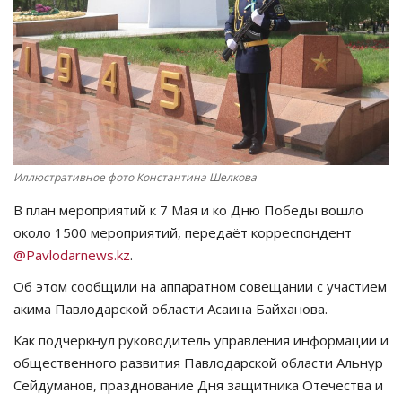
СПОРТ
Чек-лист
РАЗВЛЕЧЕНИЯ
OFFICIAL
Иллюстративное фото Константина Шелкова
В план мероприятий к 7 Мая и ко Дню Победы вошло
Курултай
около 1500 мероприятий, передаёт корреспондент
@Pavlodarnews.kz
.
Язык
Об этом сообщили на аппаратном совещании с участием
Қазақша
Русский
акима Павлодарской области Асаина Байханова.
Как подчеркнул руководитель управления информации и
общественного развития Павлодарской области Альнур
Сейдуманов, празднование Дня защитника Отечества и