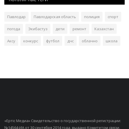
Павлодар
Павлодарская область
полиция
спорт
погода
Экибастуз
дети
ремонт
Казахстан
Аксу
конкурс
футбол
дчс
облачно
школа
«Ертiс Медиа» Свидетельство о государственной регистрации:
№14564-ИА от 30 сентября 2014 года, выдано Комитетом связи,