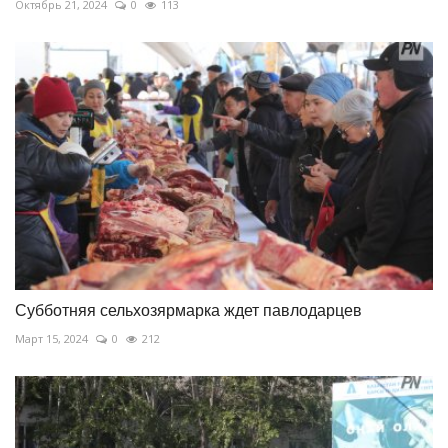
Октябрь 21, 2024
0
113
Субботняя сельхозярмарка ждет павлодарцев
Март 15, 2024
0
212