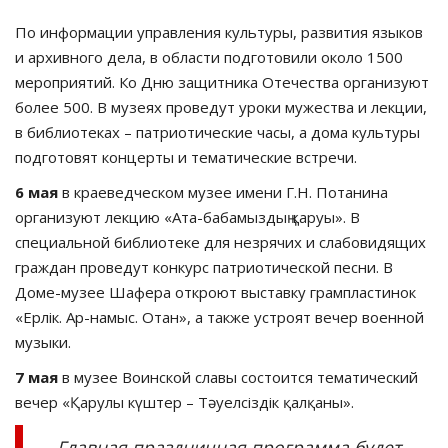
По информации управления культуры, развития языков
и архивного дела, в области подготовили около 1500
мероприятий. Ко Дню защитника Отечества организуют
более 500. В музеях проведут уроки мужества и лекции,
в библиотеках – патриотические часы, а дома культуры
подготовят концерты и тематические встречи.
6 мая
в краеведческом музее имени Г.H. Потанина
организуют лекцию «Ата-бабамыздың қаруы». В
специальной библиотеке для незрячих и слабовидящих
граждан проведут конкурс патриотической песни. В
Доме-музее Шафера откроют выставку грампластинок
«Ерлік. Ар-намыс. Отан», а также устроят вечер военной
музыки.
7 мая
в музее Воинской славы состоится тематический
вечер «Қарулы күштер – Тәуелсіздік қалқаны».
– Главная праздничная программа будет