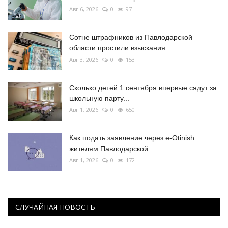
Авг 6, 2026
0
97
Сотне штрафников из Павлодарской
области простили взыскания
Авг 3, 2026
0
153
Сколько детей 1 сентября впервые сядут за
школьную парту...
Авг 1, 2026
0
650
Как подать заявление через e-Otinish
жителям Павлодарской...
Авг 1, 2026
0
172
СЛУЧАЙНАЯ НОВОСТЬ