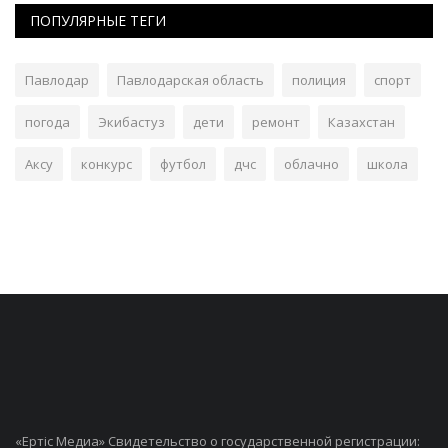
ПОПУЛЯРНЫЕ ТЕГИ
Павлодар
Павлодарская область
полиция
спорт
погода
Экибастуз
дети
ремонт
Казахстан
Аксу
конкурс
футбол
дчс
облачно
школа
«Ертiс Медиа» Свидетельство о государственной регистрации: