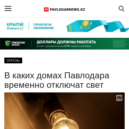
Войти
Регистрация
Главная
OFFICIAL
Обратная связь
В каких домах Павлодара
ПАВЛОДАРСКАЯ ОБЛАСТЬ
временно отключат свет
КАЗАХСТАН
МИР
СПЕЦПРОЕКТЫ