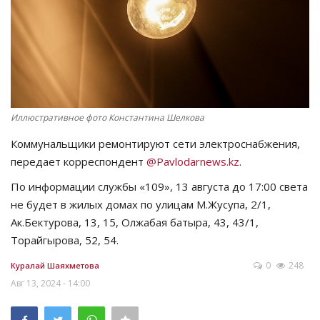
СПОРТ
Чек-лист
РАЗВЛЕЧЕНИЯ
Иллюстративное фото Константина Шелкова
OFFICIAL
Коммунальщики ремонтируют сети электроснабжения,
передает корреспондент
@Pavlodarnews.kz
.
Курултай
По информации службы «109», 13 августа до 17:00 света
не будет в жилых домах по улицам М.Жусупа, 2/1,
Язык
Ак.Бектурова, 13, 15, Олжабая батыра, 43, 43/1,
Қазақша
Русский
Торайгырова, 52, 54.
0
248
Куралай Шаяхметова
Авг 13, 2024 - 14:00