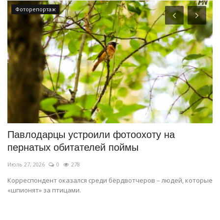
Фоторепортаж
Павлодарцы устроили фотоохоту на
И
пернатых обитателей поймы
о
Июль 27, 2026
0
278
Ию
Корреспондент оказался среди бёрдвотчеров – людей, которые
Ра
«шпионят» за птицами.