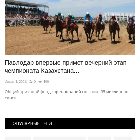
Павлодар впервые примет вечерний этап
В
чемпионата Казахстана...
«
Июль 1, 2026
0
190
Ма
Общий призовой фонд соревнований составит 35 миллионов
В 
тенге.
ПОПУЛЯРНЫЕ ТЕГИ