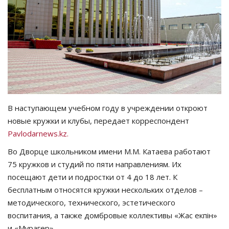
СПОРТ
Чек-лист
РАЗВЛЕЧЕНИЯ
OFFICIAL
В наступающем учебном году в учреждении откроют
новые кружки и клубы, передает корреспондент
Курултай
Pavlodarnews.kz.
Язык
Во Дворце школьником имени М.М. Катаева работают
75 кружков и студий по пяти направлениям. Их
Қазақша
Русский
посещают дети и подростки от 4 до 18 лет. К
бесплатным относятся кружки нескольких отделов –
методического, технического, эстетического
воспитания, а также домбровые коллективы «Жас екпін»
и «Мұрагер».