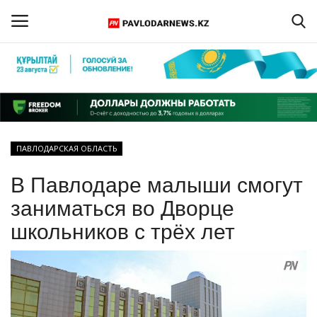
Войти
Регистрация
Главная
ПАВЛОДАРСКАЯ ОБЛАСТЬ
Обратная связь
В Павлодаре малыши смогут
ПАВЛОДАРСКАЯ ОБЛАСТЬ
заниматься во Дворце
школьников с трёх лет
КАЗАХСТАН
МИР
СПЕЦПРОЕКТЫ