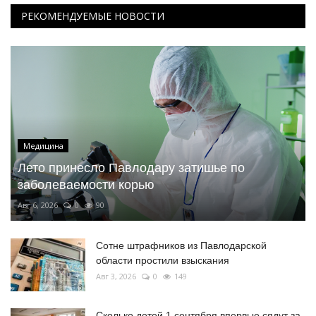
РЕКОМЕНДУЕМЫЕ НОВОСТИ
Медицина
Лето принесло Павлодару затишье по
заболеваемости корью
Авг 6, 2026
0
90
Сотне штрафников из Павлодарской
области простили взыскания
Авг 3, 2026
0
149
Сколько детей 1 сентября впервые сядут за