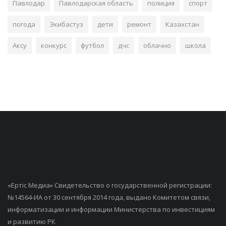
Павлодар
Павлодарская область
полиция
спорт
погода
Экибастуз
дети
ремонт
Казахстан
Аксу
конкурс
футбол
дчс
облачно
школа
«Ертiс Медиа» Свидетельство о государственной регистрации:
№14564-ИА от 30 сентября 2014 года, выдано Комитетом связи,
информатизации и информации Министерства по инвестициям
и развитию РК