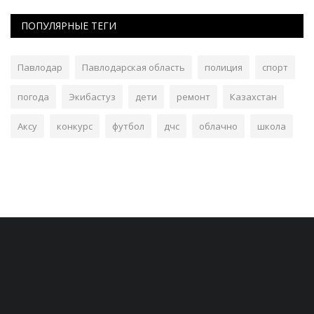
ПОПУЛЯРНЫЕ ТЕГИ
Павлодар
Павлодарская область
полиция
спорт
погода
Экибастуз
дети
ремонт
Казахстан
Аксу
конкурс
футбол
дчс
облачно
школа