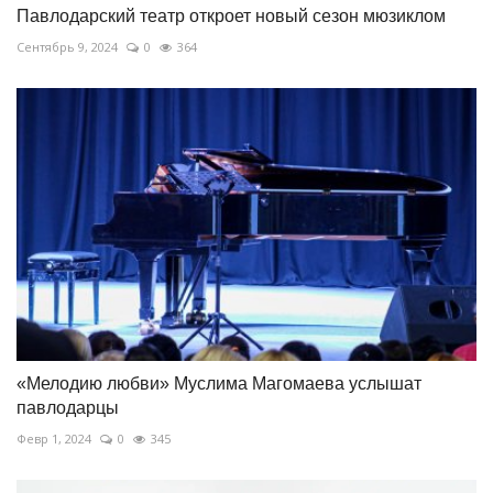
Павлодарский театр откроет новый сезон мюзиклом
Сентябрь 9, 2024
0
364
«Мелодию любви» Муслима Магомаева услышат
павлодарцы
Февр 1, 2024
0
345