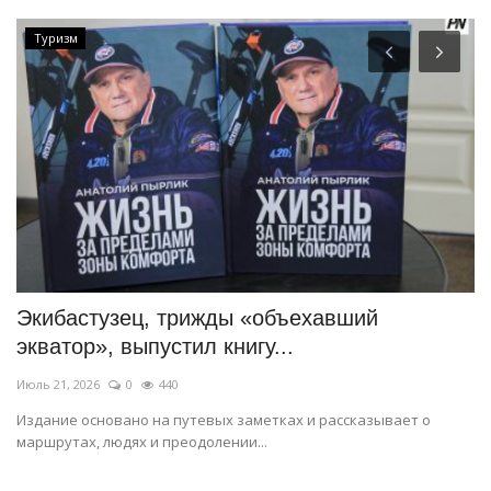
Туризм
Экибастузец, трижды «объехавший
И
экватор», выпустил книгу...
Но
Июль 21, 2026
0
440
Ко
Издание основано на путевых заметках и рассказывает о
маршрутах, людях и преодолении...