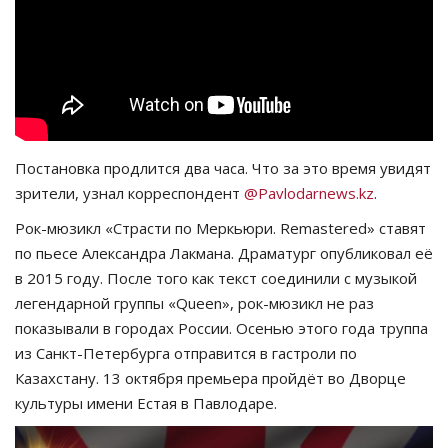
СПОРТ
Чек-лист
РАЗВЛЕЧЕНИЯ
Постановка продлится два часа. Что за это время увидят
OFFICIAL
зрители, узнал корреспондент
@Pavlodarnews.kz
.
Рок-мюзикл «Страсти по Меркьюри. Remastered» ставят
Курултай
по пьесе Александра Лакмана. Драматург опубликовал её
в 2015 году. После того как текст соединили с музыкой
Язык
легендарной группы «Queen», рок-мюзикл не раз
показывали в городах России. Осенью этого года труппа
Қазақша
Русский
из Санкт-Петербурга отправится в гастроли по
Казахстану. 13 октября премьера пройдёт во Дворце
культуры имени Естая в Павлодаре.