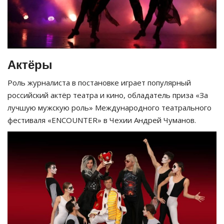
Актёры
Роль журналиста в постановке играет популярный
российский актёр театра и кино, обладатель приза «За
лучшую мужскую роль»
Международного театрального
фестиваля «
ENCOUNTER
»
в Чехии Андрей Чуманов.