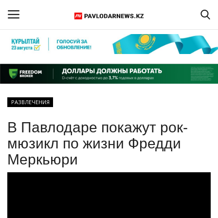
Войти
Регистрация
Главная
РАЗВЛЕЧЕНИЯ
Обратная связь
В Павлодаре покажут рок-
ПАВЛОДАРСКАЯ ОБЛАСТЬ
мюзикл по жизни Фредди
Меркьюри
КАЗАХСТАН
МИР
СПЕЦПРОЕКТЫ