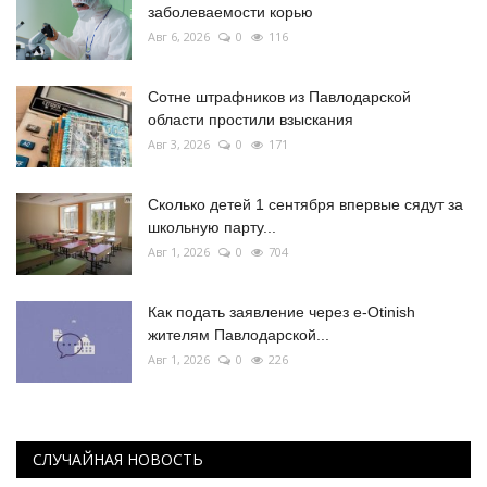
заболеваемости корью
Авг 6, 2026
0
116
Сотне штрафников из Павлодарской
области простили взыскания
Авг 3, 2026
0
171
Сколько детей 1 сентября впервые сядут за
школьную парту...
Авг 1, 2026
0
704
Как подать заявление через e-Otinish
жителям Павлодарской...
Авг 1, 2026
0
226
СЛУЧАЙНАЯ НОВОСТЬ