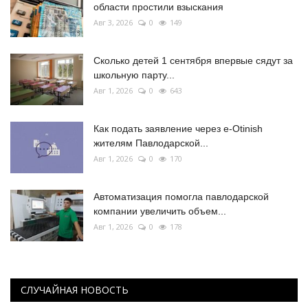
области простили взыскания
Авг 3, 2026
0
149
Сколько детей 1 сентября впервые сядут за
школьную парту...
Авг 1, 2026
0
643
Как подать заявление через e-Otinish
жителям Павлодарской...
Авг 1, 2026
0
170
Автоматизация помогла павлодарской
компании увеличить объем...
Авг 1, 2026
0
178
СЛУЧАЙНАЯ НОВОСТЬ