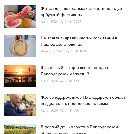
Жителей Павлодарской области порадует
арбузный фестиваль
Авг 4, 2026
0
2267
На время гидравлических испытаний в
Павлодаре отключат...
Июль 31, 2026
0
1885
Шквальный ветер и жара: погода в
Павлодарской области 3...
Авг 3, 2026
0
831
Железнодорожников Павлодарской области
поздравили с профессиональным...
Авг 2, 2026
0
790
В первый день августа в Павлодарской
области будет сильная...