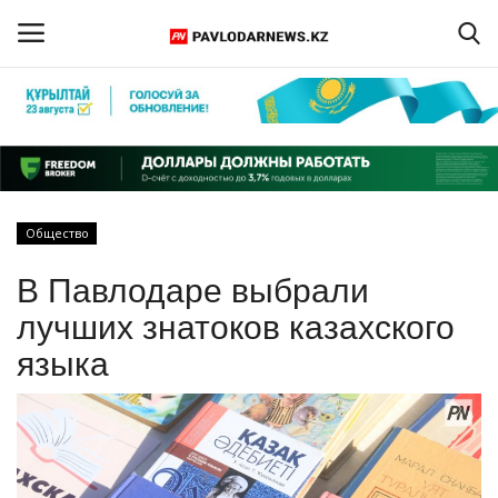
Войти
Регистрация
Главная
Общество
Обратная связь
В Павлодаре выбрали
ПАВЛОДАРСКАЯ ОБЛАСТЬ
лучших знатоков казахского
языка
КАЗАХСТАН
МИР
СПЕЦПРОЕКТЫ