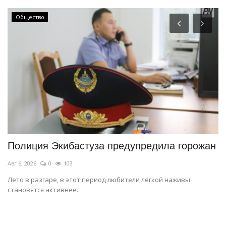
Общество
Полиция Экибастуза предупредила горожан
О
в
Авг 6, 2026
0
103
Ию
Лето в разгаре, в этот период любители лёгкой наживы
становятся активнее.
Ис
по