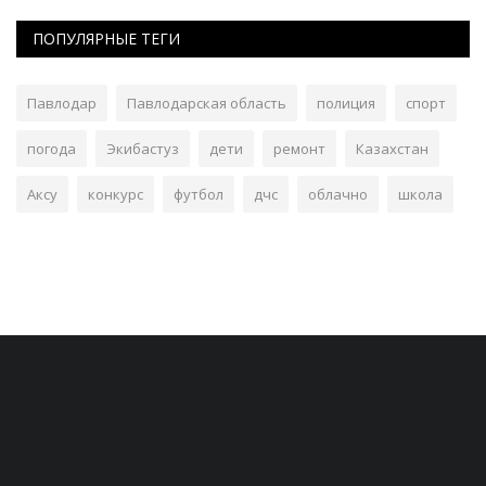
ПОПУЛЯРНЫЕ ТЕГИ
Павлодар
Павлодарская область
полиция
спорт
погода
Экибастуз
дети
ремонт
Казахстан
Аксу
конкурс
футбол
дчс
облачно
школа