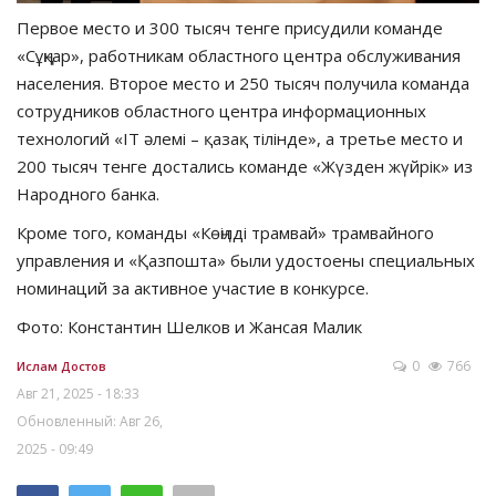
Первое место и 300 тысяч тенге присудили команде
«Сұңқар», работникам областного центра обслуживания
населения. Второе место и 250 тысяч получила команда
сотрудников областного центра информационных
технологий «IT әлемі – қазақ тілінде», а третье место и
200 тысяч тенге достались команде «Жүзден жүйрік» из
Народного банка.
Кроме того, команды «Көңілді трамвай» трамвайного
управления и «Қазпошта» были удостоены специальных
номинаций за активное участие в конкурсе.
Фото: Константин Шелков и Жансая Малик
0
766
Ислам Достов
Авг 21, 2025 - 18:33
Обновленный: Авг 26,
2025 - 09:49