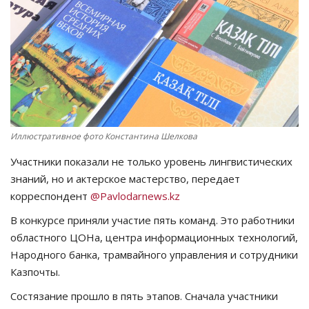
СПОРТ
Чек-лист
РАЗВЛЕЧЕНИЯ
OFFICIAL
Иллюстративное фото Константина Шелкова
Участники показали не только уровень лингвистических
Курултай
знаний, но и актерское мастерство, передает
корреспондент
@Pavlodarnews.kz
Язык
В конкурсе приняли участие пять команд. Это работники
Қазақша
Русский
областного ЦОНа, центра информационных технологий,
Народного банка, трамвайного управления и сотрудники
Казпочты.
Состязание прошло в пять этапов. Сначала участники