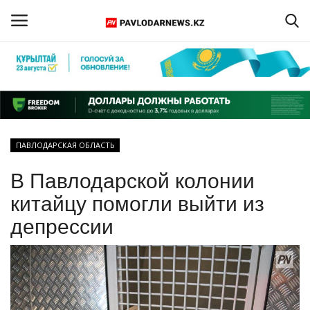
Войти
Регистрация
Главная
ПАВЛОДАРСКАЯ ОБЛАСТЬ
Обратная связь
В Павлодарской колонии
ПАВЛОДАРСКАЯ ОБЛАСТЬ
китайцу помогли выйти из
депрессии
КАЗАХСТАН
МИР
СПЕЦПРОЕКТЫ