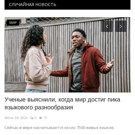
СЛУЧАЙНАЯ НОВОСТЬ
МИР
Ученые выяснили, когда мир достиг пика
В
языкового разнообразия
в
Июль 24, 2026
0
71
Ию
Сейчас в мире насчитывается около 7500 живых языков.
По