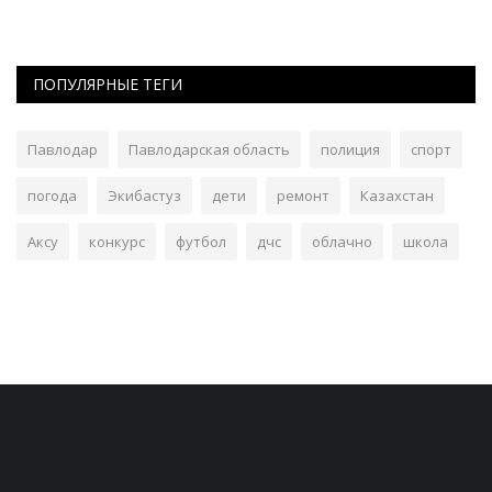
ПОПУЛЯРНЫЕ ТЕГИ
Павлодар
Павлодарская область
полиция
спорт
погода
Экибастуз
дети
ремонт
Казахстан
Аксу
конкурс
футбол
дчс
облачно
школа