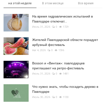
на этой неделе
В этом месяце
Все время
На время гидравлических испытаний в
Павлодаре отключат...
Июль 31, 2026
0
1729
Жителей Павлодарской области порадует
арбузный фестиваль
Авг 4, 2026
0
1596
Bosson и «Винтаж»: павлодарцев
приглашают на ретро-фестиваль
Июль 31, 2026
0
1481
Что нужно знать, чтобы посадить дерево в
Павлодаре
Июль 30, 2026
0
1130