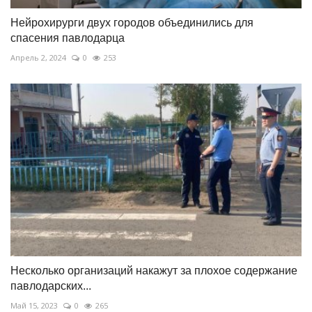
Нейрохирурги двух городов объединились для
спасения павлодарца
Апрель 2, 2024
0
253
Несколько организаций накажут за плохое содержание
павлодарских...
Май 15, 2023
0
265