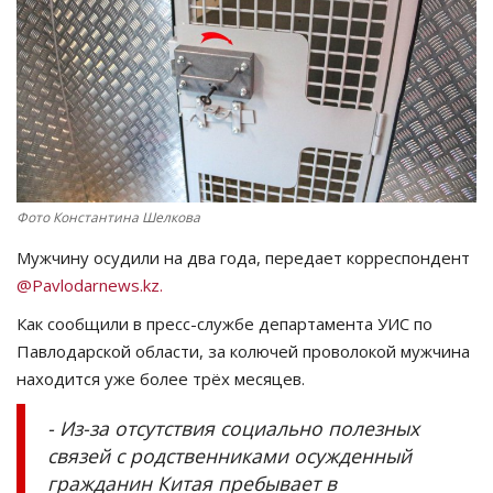
СПОРТ
Чек-лист
РАЗВЛЕЧЕНИЯ
OFFICIAL
Фото Константина Шелкова
Мужчину осудили на два года, передает корреспондент
Курултай
@Pavlodarnews.kz.
Язык
Как сообщили в пресс-службе департамента УИС по
Павлодарской области, за колючей проволокой мужчина
Қазақша
Русский
находится уже более трёх месяцев.
- Из-за отсутствия социально полезных
связей с родственниками осужденный
гражданин Китая пребывает в