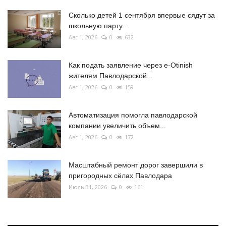
Сколько детей 1 сентября впервые сядут за
школьную парту...
Авг 1, 2026
0
632
Как подать заявление через e-Otinish
жителям Павлодарской...
Авг 1, 2026
0
159
Автоматизация помогла павлодарской
компании увеличить объем...
Авг 1, 2026
0
172
Масштабный ремонт дорог завершили в
пригородных сёлах Павлодара
Июль 31, 2026
0
161