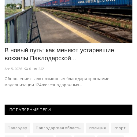
В новый путь: как меняют устаревшие
Б
вокзалы Павлодарской...
P
Авг 5, 2026
0
242
Ию
Обновление стало возможным благодаря программе
На
модернизации 124 железнодорожных...
ре
ПОПУЛЯРНЫЕ ТЕГИ
Павлодар
Павлодарская область
полиция
спорт