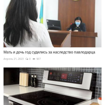
Мать и дочь год судились за наследство павлодарца
Апрель 21, 2023
0
507