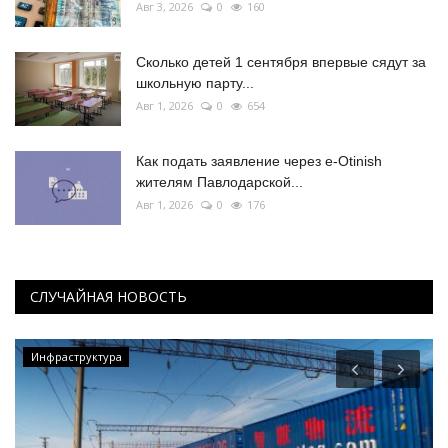
Авг 3, 2026
0
160
Сколько детей 1 сентября впервые сядут за
школьную парту...
Авг 1, 2026
0
654
Как подать заявление через e-Otinish
жителям Павлодарской...
Авг 1, 2026
0
176
СЛУЧАЙНАЯ НОВОСТЬ
Инфраструктура