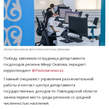
СПОРТ
Чек-лист
РАЗВЛЕЧЕНИЯ
OFFICIAL
Иллюстративное фото Константина Шелкова
Победу завоевала сотрудница департамента
Курултай
госдоходов региона Айнур Окапова, передает
корреспондент
@Pavlodarnews.kz.
Язык
Главный специалист управления разъяснительной
Қазақша
Русский
работы и контакт-центра департамента
государственных доходов по Павлодарской области
заняла первое место среди регионов со средней
численностью населения.