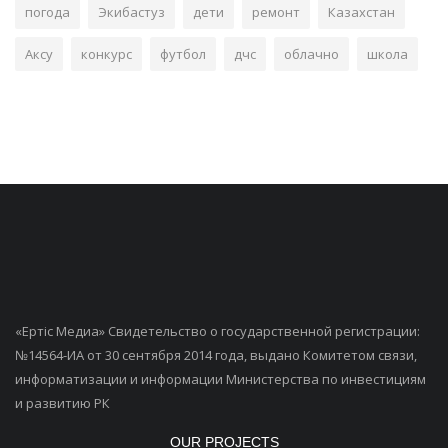
погода
Экибастуз
дети
ремонт
Казахстан
Аксу
конкурс
футбол
дчс
облачно
школа
«Ертiс Медиа» Свидетельство о государственной регистрации:
№14564-ИА от 30 сентября 2014 года, выдано Комитетом связи,
информатизации и информации Министерства по инвестициям
и развитию РК
OUR PROJECTS