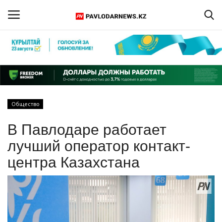
Войти
Регистрация
Главная
Общество
Обратная связь
В Павлодаре работает
ПАВЛОДАРСКАЯ ОБЛАСТЬ
лучший оператор контакт-
центра Казахстана
КАЗАХСТАН
МИР
СПЕЦПРОЕКТЫ