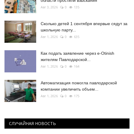
области простили взыскания
Авг 3, 2026
0
135
Сколько детей 1 сентября впервые сядут за
школьную парту...
Авг 1, 2026
0
635
Как подать заявление через e-Otinish
жителям Павлодарской...
Авг 1, 2026
0
164
Автоматизация помогла павлодарской
компании увеличить объем...
Авг 1, 2026
0
175
СЛУЧАЙНАЯ НОВОСТЬ