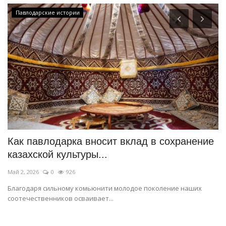
Павлодарские истории
в
Как павлодарка вносит вклад в сохранение
В
казахской культуры...
с
Май 2, 2026
0
926
Ян
Благодаря сильному комьюнити молодое поколение наших
В 
соотечественников осваивает...
то