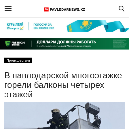
Войти
Регистрация
Главная
Происшествия
Обратная связь
В павлодарской многоэтажке
ПАВЛОДАРСКАЯ ОБЛАСТЬ
горели балконы четырех
этажей
КАЗАХСТАН
МИР
СПЕЦПРОЕКТЫ