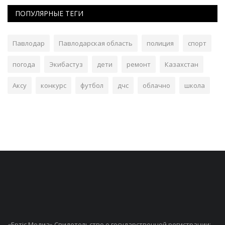
ПОПУЛЯРНЫЕ ТЕГИ
Павлодар
Павлодарская область
полиция
спорт
погода
Экибастуз
дети
ремонт
Казахстан
Аксу
конкурс
футбол
дчс
облачно
школа
«Ертiс Медиа» Свидетельство о государственной регистрации: