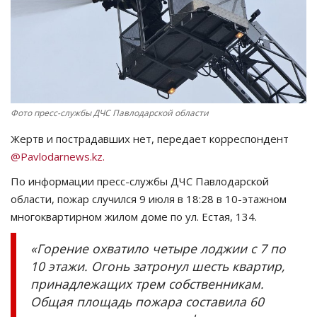
СПОРТ
Чек-лист
РАЗВЛЕЧЕНИЯ
Фото пресс-службы ДЧС Павлодарской области
OFFICIAL
Жертв и пострадавших нет, передает корреспондент
@Pavlodarnews.kz.
Курултай
По информации пресс-службы ДЧС Павлодарской
области, пожар случился 9 июля в 18:28 в 10-этажном
Язык
многоквартирном жилом доме по ул. Естая, 134.
Қазақша
Русский
«Горение охватило четыре лоджии с 7 по
10 этажи. Огонь затронул шесть квартир,
принадлежащих трем собственникам.
Общая площадь пожара составила 60