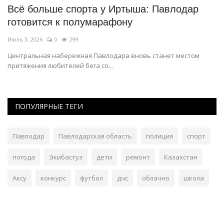
Всё больше спорта у Иртыша: Павлодар
П
готовится к полумарафону
ч
Июль 3, 2026
0
299
Де
а
Центральная набережная Павлодара вновь станет местом
На
притяжения любителей бега со...
ли
ПОПУЛЯРНЫЕ ТЕГИ
Павлодар
Павлодарская область
полиция
спорт
погода
Экибастуз
дети
ремонт
Казахстан
Аксу
конкурс
футбол
дчс
облачно
школа