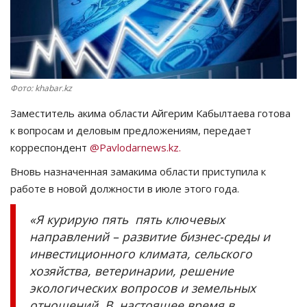
СПОРТ
Чек-лист
Фото: khabar.kz
РАЗВЛЕЧЕНИЯ
Заместитель акима области Айгерим Кабылтаева готова
OFFICIAL
к вопросам и деловым предложениям, передает
корреспондент
@Pavlodarnews.kz.
Курултай
Вновь назначенная замакима области приступила к
работе в новой должности в июле этого года.
Язык
«Я курирую пять пять ключевых
Қазақша
Русский
направлений – развитие бизнес-среды и
инвестиционного климата, сельского
хозяйства, ветеринарии, решение
экологических вопросов и земельных
отношений. В настоящее время в