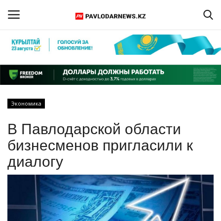
Войти
Регистрация
Главная
Экономика
Обратная связь
В Павлодарской области
ПАВЛОДАРСКАЯ ОБЛАСТЬ
бизнесменов пригласили к
диалогу
КАЗАХСТАН
МИР
СПЕЦПРОЕКТЫ