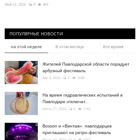
Май 22, 2026
0
692
ПОПУЛЯРНЫЕ НОВОСТИ
на этой неделе
В этом месяце
Все время
Жителей Павлодарской области порадует
арбузный фестиваль
Авг 4, 2026
0
1849
На время гидравлических испытаний в
Павлодаре отключат...
Июль 31, 2026
0
1765
Bosson и «Винтаж»: павлодарцев
приглашают на ретро-фестиваль
Июль 31, 2026
0
1554