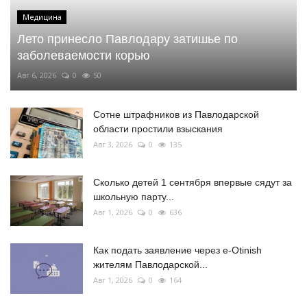
Медицина
Лето принесло Павлодару затишье по
заболеваемости корью
Авг 6, 2026
0
50
Сотне штрафников из Павлодарской
области простили взыскания
Авг 3, 2026
0
135
Сколько детей 1 сентября впервые сядут за
школьную парту...
Авг 1, 2026
0
636
Как подать заявление через e-Otinish
жителям Павлодарской...
Авг 1, 2026
0
164