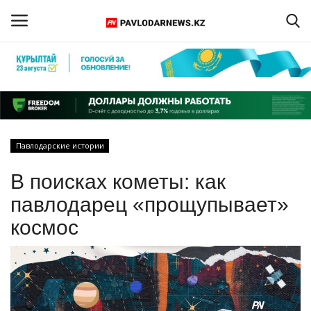
Войти
Регистрация
Главная
Павлодарские истории
Обратная связь
В поисках кометы: как
ПАВЛОДАРСКАЯ ОБЛАСТЬ
павлодарец «прощупывает»
космос
КАЗАХСТАН
МИР
СПЕЦПРОЕКТЫ