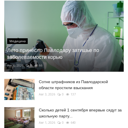
Медицина
Лето принесло Павлодару затишье по
заболеваемости корью
Авг 6, 2026
0
66
Сотне штрафников из Павлодарской
области простили взыскания
Авг 3, 2026
0
137
Сколько детей 1 сентября впервые сядут за
школьную парту...
Авг 1, 2026
0
640