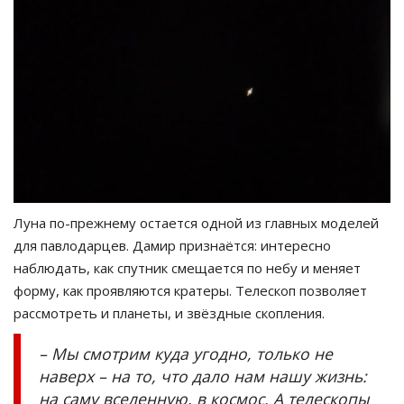
Луна по-прежнему остается одной из главных моделей
для павлодарцев. Дамир признаётся: интересно
наблюдать, как спутник смещается по небу и меняет
форму, как проявляются кратеры. Телескоп позволяет
рассмотреть и планеты, и звёздные скопления.
– Мы смотрим куда угодно, только не
наверх – на то, что дало нам нашу жизнь:
на саму вселенную, в космос. А телескопы