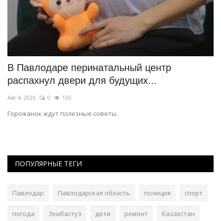
В Павлодаре перинатальный центр
Е
распахнул двери для будущих...
о
Авг 4, 2026
0
136
Ию
т
Горожанок ждут полезные советы.
Та
ПОПУЛЯРНЫЕ ТЕГИ
Павлодар
Павлодарская область
полиция
спорт
погода
Экибастуз
дети
ремонт
Казахстан