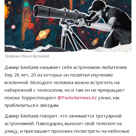
СПОРТ
Чек-лист
РАЗВЛЕЧЕНИЯ
Графика Ольги Бугаевой
OFFICIAL
Дамир Бекбаев называет себя астрономом-любителем.
Курултай
Ему 28 лет, 20 из которых он посвятил изучению
вселенной. Молодого человека можно встретить на
Язык
набережной с телескопом, но и там он не прекращает
поиски. Корреспондент
@Pavlodarnews.kz
узнал, как
Қазақша
Русский
приблизиться к звёздам.
Дамир Бекбаев говорит, что занимается тротуарной
астрономией. Павлодарец выносит свой телескоп на
улицу, и приглашает прохожих посмотреть на небесные