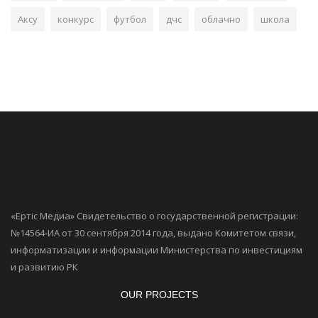
Аксу
конкурс
футбол
дчс
облачно
школа
«Ертiс Медиа» Свидетельство о государственной регистрации:
№14564-ИА от 30 сентября 2014 года, выдано Комитетом связи,
информатизации и информации Министерства по инвестициям
и развитию РК
OUR PROJECTS