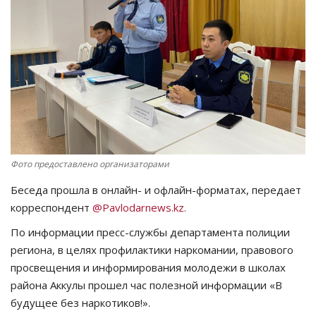
СПОРТ
Чек-лист
РАЗВЛЕЧЕНИЯ
OFFICIAL
Фото предоставлено организаторами
Курултай
Беседа прошла в онлайн- и офлайн-форматах, передает
Язык
корреспондент
@Pavlodarnews.kz.
Қазақша
Русский
По информации пресс-службы департамента полиции
региона, в целях профилактики наркомании, правового
просвещения и информирования молодежи в школах
района Аккулы прошел час полезной информации «В
будущее без наркотиков!».