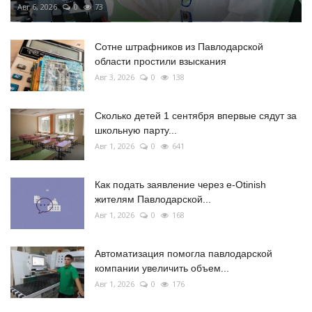
Авг 6, 2026
0
73
Сотне штрафников из Павлодарской
области простили взыскания
Авг 3, 2026
0
138
Сколько детей 1 сентября впервые сядут за
школьную парту...
Авг 1, 2026
0
641
Как подать заявление через e-Otinish
жителям Павлодарской...
Авг 1, 2026
0
168
Автоматизация помогла павлодарской
компании увеличить объем...
Авг 1, 2026
0
176