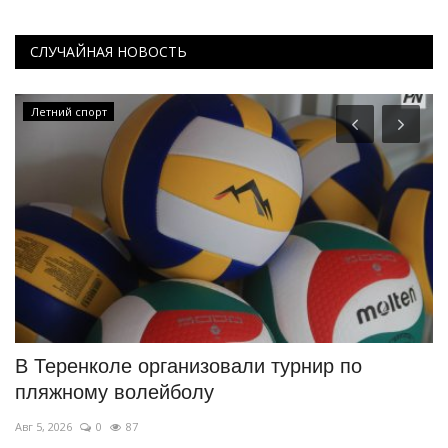
СЛУЧАЙНАЯ НОВОСТЬ
Летний спорт
н
В Теренколе организовали турнир по
В
пляжному волейболу
о
Авг 5, 2026
0
87
Ию