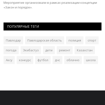
Мероприятие организовали в рамках реализации концепции
По
«Закон и порядок».
ав
ПОПУЛЯРНЫЕ ТЕГИ
Павлодар
Павлодарская область
полиция
спорт
погода
Экибастуз
дети
ремонт
Казахстан
Аксу
конкурс
футбол
дчс
облачно
школа