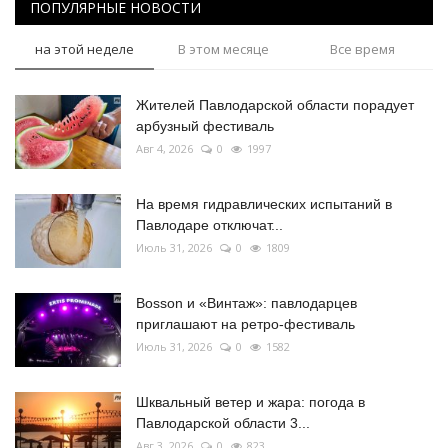
ПОПУЛЯРНЫЕ НОВОСТИ
на этой неделе
В этом месяце
Все время
Жителей Павлодарской области порадует
арбузный фестиваль
Авг 4, 2026
0
1997
На время гидравлических испытаний в
Павлодаре отключат...
Июль 31, 2026
0
1809
Bosson и «Винтаж»: павлодарцев
приглашают на ретро-фестиваль
Июль 31, 2026
0
1582
Шквальный ветер и жара: погода в
Павлодарской области 3...
Авг 3, 2026
0
823