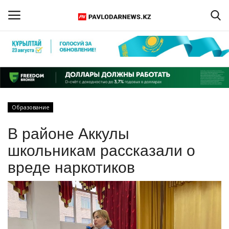
Войти
Регистрация
Главная
Образование
Обратная связь
В районе Аккулы
ПАВЛОДАРСКАЯ ОБЛАСТЬ
школьникам рассказали о
вреде наркотиков
КАЗАХСТАН
МИР
СПЕЦПРОЕКТЫ