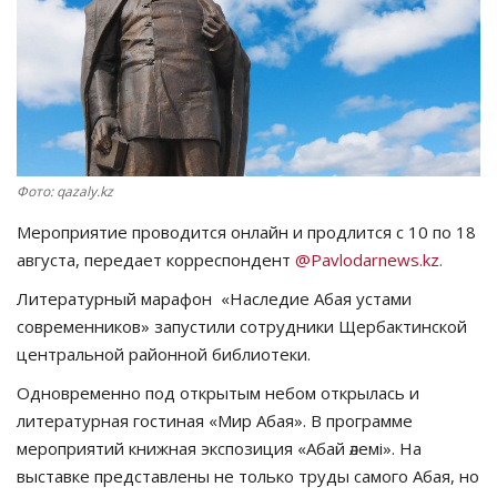
СПОРТ
Чек-лист
РАЗВЛЕЧЕНИЯ
Фото: qazaly.kz
OFFICIAL
Мероприятие проводится онлайн и продлится с 10 по 18
августа, передает корреспондент
@Pavlodarnews.kz.
Курултай
Литературный марафон «Наследие Абая устами
Язык
современников» запустили сотрудники Щербактинской
центральной районной библиотеки.
Қазақша
Русский
Одновременно под открытым небом открылась и
литературная гостиная «Мир Абая». В программе
мероприятий книжная экспозиция «Абай әлемі». На
выставке представлены не только труды самого Абая, но