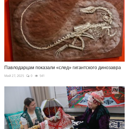
Павлодарцам показали «след» гигантского динозавра
Май 27, 2025
0
541