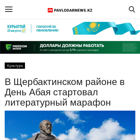
Войти
Регистрация
Главная
Культура
Обратная связь
В Щербактинском районе в
ПАВЛОДАРСКАЯ ОБЛАСТЬ
День Абая стартовал
литературный марафон
КАЗАХСТАН
МИР
СПЕЦПРОЕКТЫ