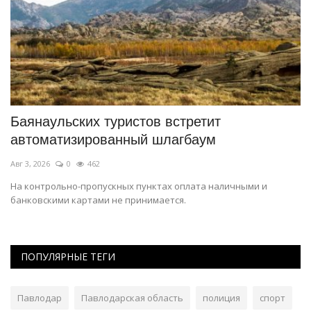
Баянаульских туристов встретит
«
автоматизированный шлагбаум
б
Авг 3, 2026
0
462
Ию
На контрольно-пропускных пунктах оплата наличными и
В 
банковскими картами не принимается.
ПОПУЛЯРНЫЕ ТЕГИ
Павлодар
Павлодарская область
полиция
спорт