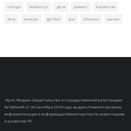
погода
Экибастуз
дети
ремонт
Казахстан
Аксу
конкурс
футбол
дчс
облачно
школа
«Ертiс Медиа» Свидетельство о государственной регистрации:
№14564-ИА от 30 сентября 2014 года, выдано Комитетом связи,
информатизации и информации Министерства по инвестициям
и развитию РК