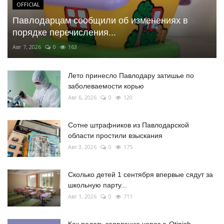
OFFICIAL
Павлодарцам сообщили об изменениях в
порядке перечисления...
Авг 7, 2026
0
163
Лето принесло Павлодару затишье по
заболеваемости корью
Авг 6, 2026
0
120
Сотне штрафников из Павлодарской
области простили взыскания
Авг 3, 2026
0
175
Сколько детей 1 сентября впервые сядут за
школьную парту...
Авг 1, 2026
0
711