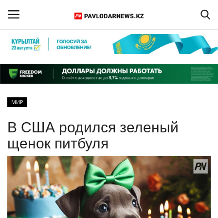
Войти
Регистрация
Главная
МИР
Обратная связь
В США родился зеленый
ПАВЛОДАРСКАЯ ОБЛАСТЬ
щенок питбуля
КАЗАХСТАН
МИР
СПЕЦПРОЕКТЫ