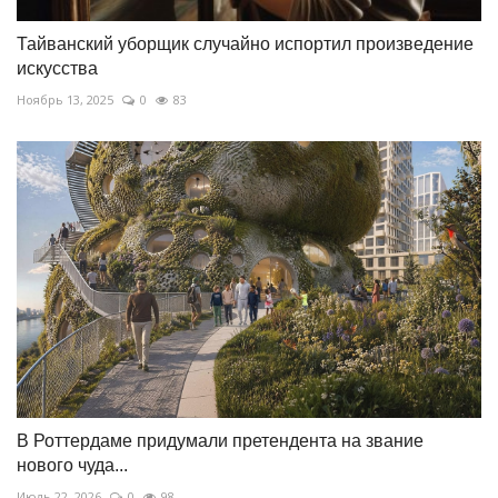
Тайванский уборщик случайно испортил произведение
искусства
Ноябрь 13, 2025
0
83
В Роттердаме придумали претендента на звание
нового чуда...
Июль 22, 2026
0
98