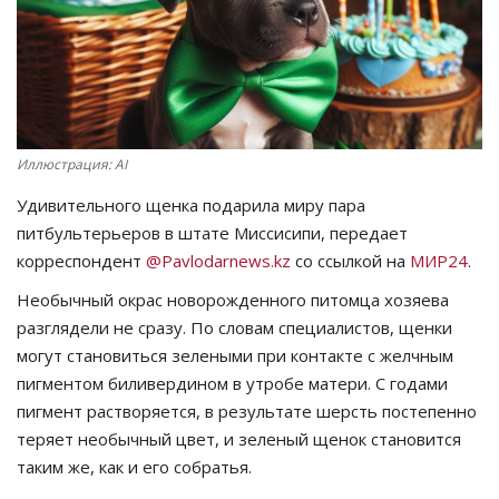
СПОРТ
Чек-лист
РАЗВЛЕЧЕНИЯ
Иллюстрация: AI
Удивительного щенка подарила миру пара
OFFICIAL
питбультерьеров в штате Миссисипи, передает
корреспондент
@Pavlodarnews.kz
со ссылкой на
МИР24
.
Курултай
Необычный окрас новорожденного питомца хозяева
Язык
разглядели не сразу. По словам специалистов, щенки
могут становиться зелеными при контакте с желчным
Қазақша
Русский
пигментом биливердином в утробе матери. С годами
пигмент растворяется, в результате шерсть постепенно
теряет необычный цвет, и зеленый щенок становится
таким же, как и его собратья.