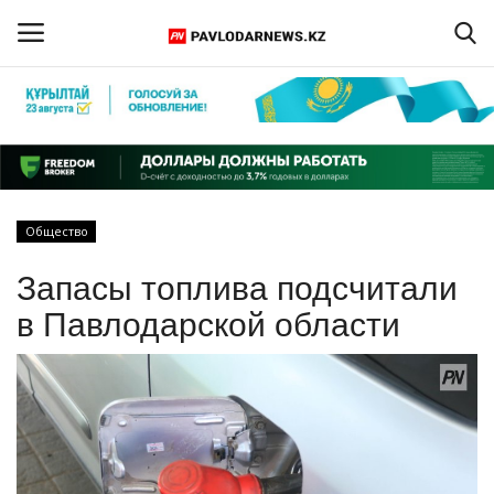
Войти
Регистрация
Главная
Общество
Обратная связь
Запасы топлива подсчитали
ПАВЛОДАРСКАЯ ОБЛАСТЬ
в Павлодарской области
КАЗАХСТАН
МИР
СПЕЦПРОЕКТЫ