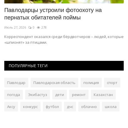
Павлодарцы устроили фотоохоту на
О
пернатых обитателей поймы
м
Июль 27, 2026
0
278
Ию
Корреспондент оказался среди бёрдвотчеров – людей, которые
Сб
«шпионят» за птицами.
ми
ПОПУЛЯРНЫЕ ТЕГИ
Павлодар
Павлодарская область
полиция
спорт
погода
Экибастуз
дети
ремонт
Казахстан
Аксу
конкурс
футбол
дчс
облачно
школа