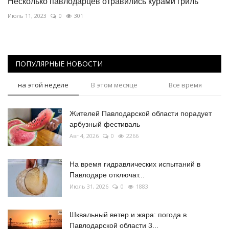
Несколько павлодарцев отравились курами гриль
Июль 11, 2023
0
301
ПОПУЛЯРНЫЕ НОВОСТИ
на этой неделе
В этом месяце
Все время
Жителей Павлодарской области порадует
арбузный фестиваль
Авг 4, 2026
0
2266
На время гидравлических испытаний в
Павлодаре отключат...
Июль 31, 2026
0
1883
Шквальный ветер и жара: погода в
Павлодарской области 3...