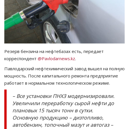
СПОРТ
Чек-лист
РАЗВЛЕЧЕНИЯ
Резерв бензина на нефтебазах есть, передает
OFFICIAL
корреспондент
@Pavlodarnews.kz
.
Павлодарский нефтехимический завод вышел на полную
Курултай
мощность. После капитального ремонта предприятие
работает в нормальном технологическом режиме.
Язык
Қазақша
Русский
– Все установки ПНХЗ модернизировали.
Увеличили переработку сырой нефти до
плановых 15 тысяч тонн в сутки.
Основную продукцию – дизтопливо,
автобензин, топочный мазут и автогаз –