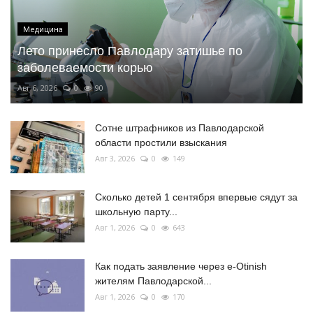
Медицина
Лето принесло Павлодару затишье по
заболеваемости корью
Авг 6, 2026
0
90
Сотне штрафников из Павлодарской
области простили взыскания
Авг 3, 2026
0
149
Сколько детей 1 сентября впервые сядут за
школьную парту...
Авг 1, 2026
0
643
Как подать заявление через e-Otinish
жителям Павлодарской...
Авг 1, 2026
0
170