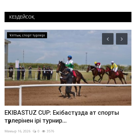
КЕЗДЕЙСОҚ
Ұлттық спорт түрлері
ы
EKIBASTUZ CUP: Екібастұзда ат спорты
П
түрлерінен ірі турнир...
ч
Мамыр 16, 2026
0
3576
Сә