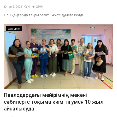
Қантар 5, 2026
0
2806
Ол 1 қаңтарда таңғы сағат 5:45-те дүниеге келді.
Әлеумет
Павлодардағы мейірімнің мекені
сәбилерге тоқыма киім тігумен 10 жыл
айналысуда