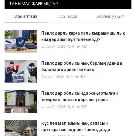
ТАНЫМАЛ ЖАҢАЛЫҚТАР
Осы аптада
Осы айда
Барлық уақыт
Павлодарлықтарға салықтық рақымшылық:
кімдер айыппұл төлемейді?
Шілде 31, 2026
0
453
Павлодар облысының барлық ауданда
балаларға арналған бокс...
Тамыз 1, 2026
0
408
Павлодар облысында жаңартылған
теміржол вокзалдарының саны...
Шілде 31, 2026
0
397
Құс пен мал азығының сапасын
арттыратын өндіріс Павлодарда...