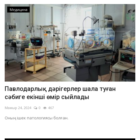
Медицина
Павлодарлық дәрігерлер шала туған
сәбиге екінші өмір сыйлады
Мамыр 24, 2024
0
467
Оның ішек патологиясы болған.