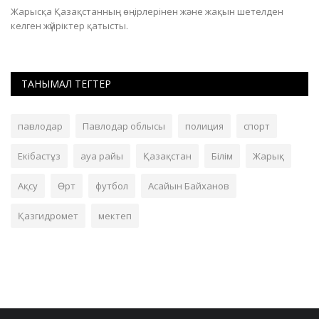
Жарысқа Қазақстанның өңірлерінен және жақын шетелден
Дз
келген жүйріктер қатысты.
ұ
ТАНЫМАЛ ТЕГТЕР
павлодар
Павлодар облысы
полиция
спорт
Екібастұз
ауа райы
Қазақстан
Білім
Жарық
Ақсу
Өрт
футбол
Асайын Байханов
Қазгидромет
мектеп