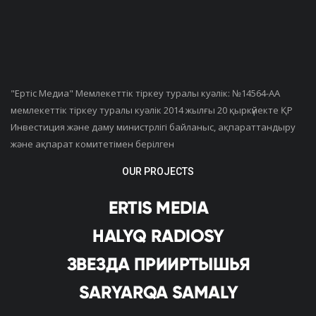
"Ертiс Медиа" Мемлекеттік тіркеу туралы куәлік: №14564-АА
мемлекеттік тіркеу туралы куәлік 2014 жылғы 20 қыркүйекте ҚР
Инвестиция және даму министрлігі байланыс, ақпараттандыру
және ақпарат комитетімен берілген
OUR PROJECTS