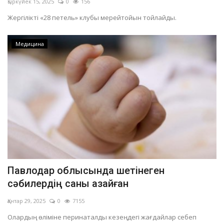
Қыркүйек 15, 2025
0
156
Жергілікті «28 петель» клубы мерейтойын тойлайды.
Медицина
Павлодар облысында шетінеген
сәбилердің саны азайған
Қантар 29, 2025
0
7155
Олардың өліміне перинаталды кезеңдегі жағдайлар себеп