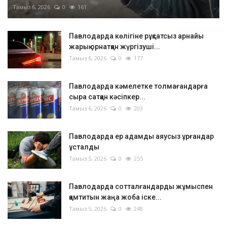
Тамыз 6, 2026
0
161
Павлодарда көлігіне рұқсатсыз арнайы
жарық орнатқан жүргізуші...
Тамыз 6, 2026
0
177
Павлодарда кәмелетке толмағандарға
сыра сатқан кәсіпкер...
Тамыз 6, 2026
0
203
Павлодарда ер адамды аяусыз ұрғандар
ұсталды
Тамыз 5, 2026
0
255
Павлодарда сотталғандарды жұмыспен
қамтитын жаңа жоба іске...
Тамыз 5, 2026
0
248