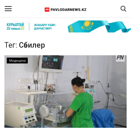
Кіру
Тіркелу
Тег:
Сәбилер
Басты бет
Медицина
Бізбен байланыс
ПАВЛОДАР ОБЛЫСЫ
ҚАЗАҚСТАН
ӘЛЕМ
Спорт