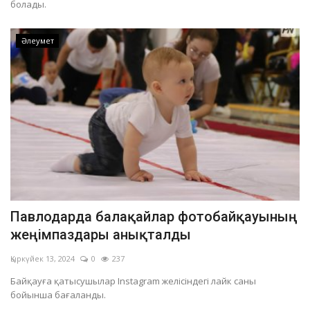
болады.
Әлеумет
Павлодарда балақайлар фотобайқауының
жеңімпаздары анықталды
Қыркүйек 13, 2024
0
237
Байқауға қатысушылар Instagram желісіндегі лайк саны
бойынша бағаланды.