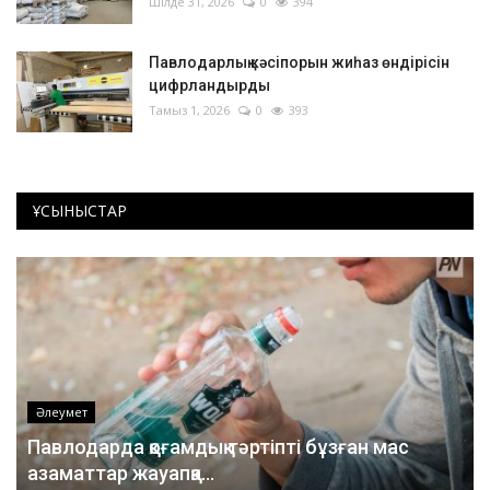
Шілде 31, 2026
0
394
Павлодарлық кәсіпорын жиһаз өндірісін
цифрландырды
Тамыз 1, 2026
0
393
ҰСЫНЫСТАР
Әлеумет
Павлодарда қоғамдық тәртіпті бұзған мас
азаматтар жауапқа...