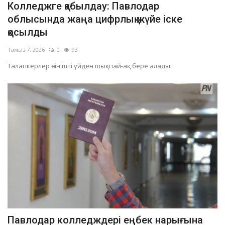
Колледжге қабылдау: Павлодар
ОЙЫН-САУЫҚ
облысында жаңа цифрлық жүйе іске
қосылды
АРНАЙЫ ЖОБА
Тамыз 7, 2026
0
93
Талапкерлер өтінішті үйден шықпай-ақ бере алады.
OFFICIAL
Құрылтай
Тілді тандаңыз
Қазақша
Русский
Павлодар колледждері еңбек нарығына