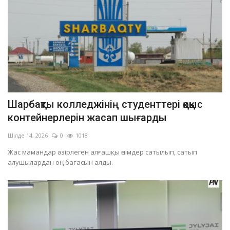
Шарбақты колледжінің студенттері қоқыс
контейнерлерін жасап шығарды
Шілде 14, 2026
0
1018
Жас мамандар әзірлеген алғашқы өнімдер сатылып, сатып
алушылардан оң бағасын алды.