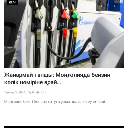
ӘЛЕМ
Жанармай тапшы: Моңғолияда бензин
4
көлік нөміріне қарай...
ж
Тамыз 5, 2026
0
251
Та
.
Моңғолия билігі бензин сатуға уақытша шектеу енгізді.
Же