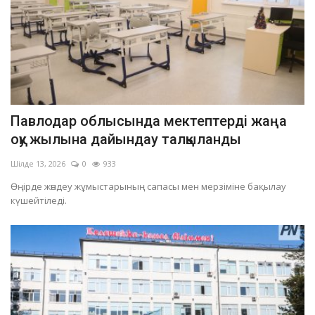
Павлодар облысында мектептерді жаңа
оқу жылына дайындау талқыланды
Шілде 13, 2026
0
933
Өңірде жөндеу жұмыстарының сапасы мен мерзіміне бақылау
күшейтіледі.