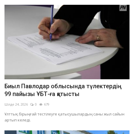
Биыл Павлодар облысында түлектердің
99 пайызы ҰБТ-ға қатысты
Шілде 24, 2026
0
679
Ұлттық бірыңғай тестілеуге қатысушылардың саны жыл сайын
артып келеді.