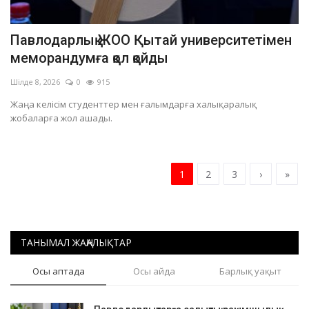
Павлодарлық ЖОО Қытай университетімен
меморандумға қол қойды
Шілде 8, 2026
0
915
Жаңа келісім студенттер мен ғалымдарға халықаралық
жобаларға жол ашады.
1
2
3
›
»
ТАНЫМАЛ ЖАҢАЛЫҚТАР
Осы аптада
Осы айда
Барлық уақыт