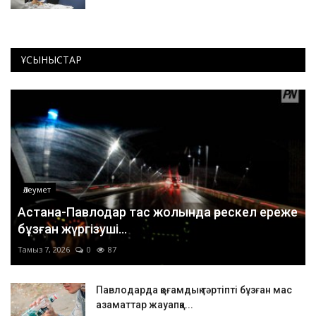
ҰСЫНЫСТАР
Әлеумет
Астана-Павлодар тас жолында өрескел ереже
бұзған жүргізуші...
Тамыз 7, 2026
0
87
Павлодарда қоғамдық тәртіпті бұзған мас
азаматтар жауапқа...