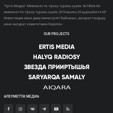
"Ертiс Медиа" Мемлекеттік тіркеу туралы куәлік: №14564-АА
мемлекеттік тіркеу туралы куәлік 2014 жылғы 20 қыркүйекте ҚР
Инвестиция және даму министрлігі байланыс, ақпараттандыру
және ақпарат комитетімен берілген
OUR PROJECTS
ӘЛЕУМЕТТІК МЕДИА