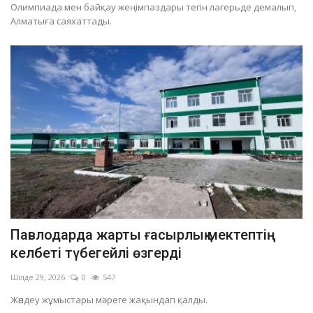
Олимпиада мен байқау жеңімпаздары тегін лагерьде демалып,
Алматыға саяхаттады.
Павлодарда жарты ғасырлық мектептің
келбеті түбегейлі өзгерді
Шілде 29, 2026
0
547
Жөндеу жұмыстары мәреге жақындап қалды.