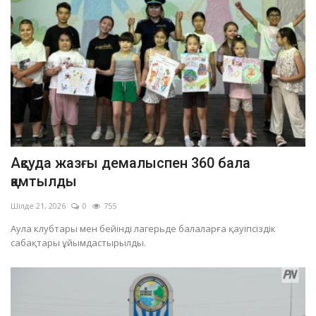
Ақсуда жазғы демалыспен 360 бала
қамтылды
Шілде 21, 2026
0
755
Аула клубтары мен бейінді лагерьде балаларға қауіпсіздік
сабақтары ұйымдастырылды.