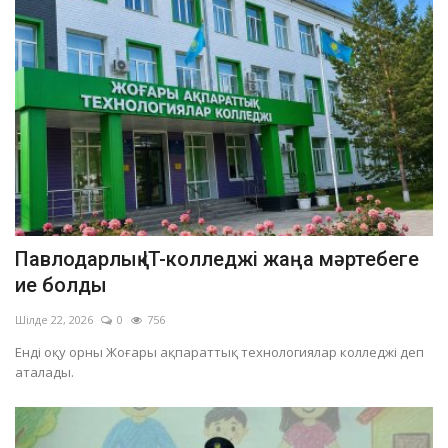
Павлодарлық IT-колледжі жаңа мәртебеге
ие болды
Шілде 22, 2026
0
756
Енді оқу орны Жоғары ақпараттық технологиялар колледжі деп
аталады.