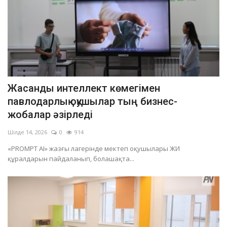
Жасанды интеллект көмегімен
павлодарлық оқушылар тың бизнес-
жобалар әзірледі
Шілде 14, 2026
0
914
«PROMPT AI» жазғы лагерінде мектеп оқушылары ЖИ
құралдарын пайдаланып, болашақта...