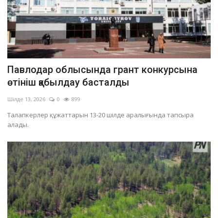
Павлодар облысында грант конкурсына
өтініш қабылдау басталды
Шілде 13, 2026
0
899
Талапкерлер құжаттарын 13-20 шілде аралығында тапсыра
алады.