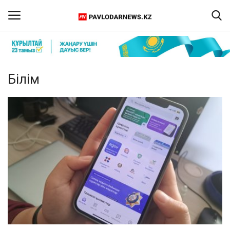
Кіру
Тіркелу
Білім
Басты бет
Бізбен байланыс
ПАВЛОДАР ОБЛЫСЫ
ҚАЗАҚСТАН
ӘЛЕМ
Спорт