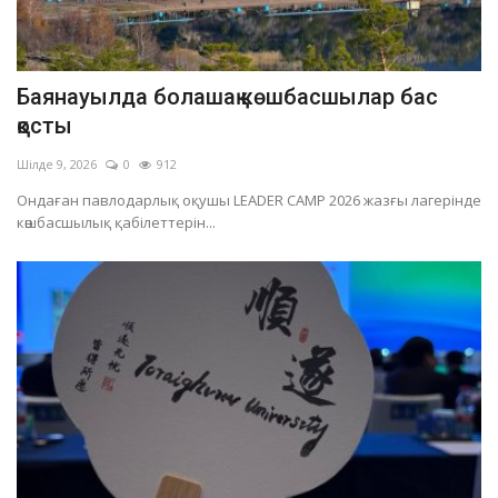
Баянауылда болашақ көшбасшылар бас
қосты
Шілде 9, 2026
0
912
Ондаған павлодарлық оқушы LEADER CAMP 2026 жазғы лагерінде
көшбасшылық қабілеттерін...