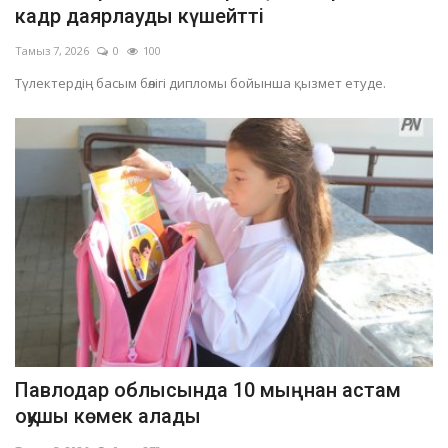
кадр даярлауды күшейтті
Тамыз 7, 2026
0
100
Түлектердің басым бөлігі дипломы бойынша қызмет етуде.
Павлодар облысында 10 мыңнан астам
оқушы көмек алады