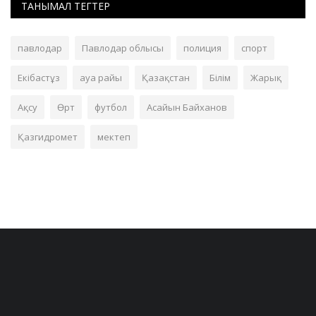
ТАНЫМАЛ ТЕГТЕР
павлодар
Павлодар облысы
полиция
спорт
Екібастұз
ауа райы
Қазақстан
Білім
Жарық
Ақсу
Өрт
футбол
Асайын Байханов
Қазгидромет
мектеп