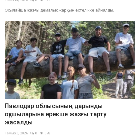
Осылайша жазғы демалыс жарқын естелікке айналды.
Павлодар облысының дарынды
оқушыларына ерекше жазғы тарту
жасалды
Тамыз 3, 2026
0
378