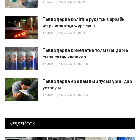
Тамыз 6, 2026
0
191
Павлодарда көлігіне рұқсатсыз арнайы
жарық орнатқан жүргізуші...
Тамыз 6, 2026
0
205
Павлодарда кәмелетке толмағандарға
сыра сатқан кәсіпкер...
Тамыз 6, 2026
0
228
Павлодарда ер адамды аяусыз ұрғандар
ұсталды
Тамыз 5, 2026
0
273
КЕЗДЕЙСОҚ