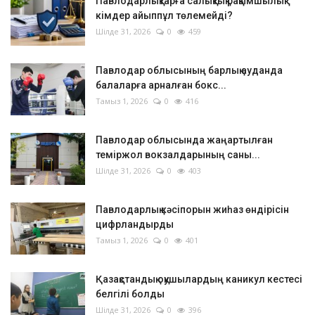
Павлодарлықтарға салықтық рақымшылық:
кімдер айыппұл төлемейді?
Шілде 31, 2026
0
459
Павлодар облысының барлық ауданда
балаларға арналған бокс...
Тамыз 1, 2026
0
416
Павлодар облысында жаңартылған
теміржол вокзалдарының саны...
Шілде 31, 2026
0
403
Павлодарлық кәсіпорын жиһаз өндірісін
цифрландырды
Тамыз 1, 2026
0
401
Қазақстандық оқушылардың каникул кестесі
белгілі болды
Шілде 31, 2026
0
396