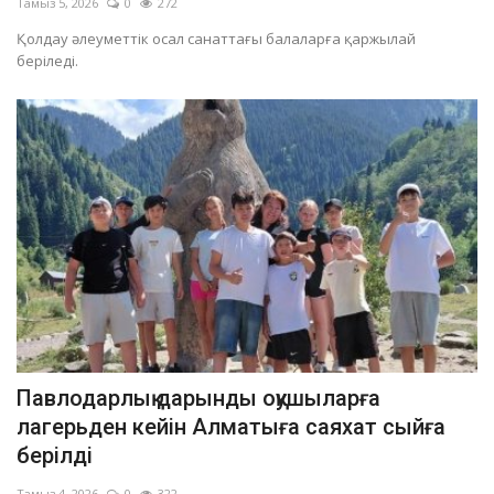
Тамыз 5, 2026
0
272
Қолдау әлеуметтік осал санаттағы балаларға қаржылай
беріледі.
Павлодарлық дарынды оқушыларға
лагерьден кейін Алматыға саяхат сыйға
берілді
Тамыз 4, 2026
0
322