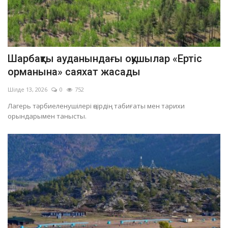
Шарбақты ауданындағы оқушылар «Ертіс
орманына» саяхат жасады
Шілде 13, 2026
0
752
Лагерь тәрбиеленушілері өңірдің табиғаты мен тарихи
орындарымен танысты.