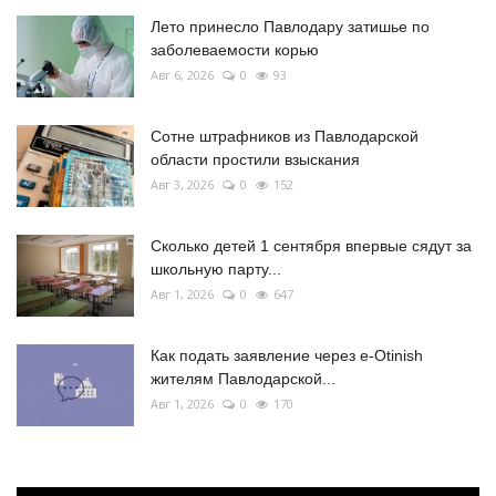
Лето принесло Павлодару затишье по
заболеваемости корью
Авг 6, 2026
0
93
Сотне штрафников из Павлодарской
области простили взыскания
Авг 3, 2026
0
152
Сколько детей 1 сентября впервые сядут за
школьную парту...
Авг 1, 2026
0
647
Как подать заявление через e-Otinish
жителям Павлодарской...
Авг 1, 2026
0
170