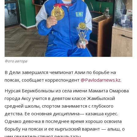
СПОРТ
Чек-лист
РАЗВЛЕЧЕНИЯ
OFFICIAL
Фото автора
В Дели завершился чемпионат Азии по борьбе на
Курултай
поясах, сообщает корреспондент
@Pavlodarnews.kz
.
Язык
Нурсая Берикболкызы из села имени Мамаита Омарова
города Аксу учится в девятом классе Жамбылской
Қазақша
Русский
средней школы, спортом занимается с глубокого
детства. Ее основная дисциплина— казакша курес.
Однако девочка в последнее время хорошо освоила
борьбу на поясах и ее кыргызский вариант — алыш, о
чем свидетельствуют результаты.