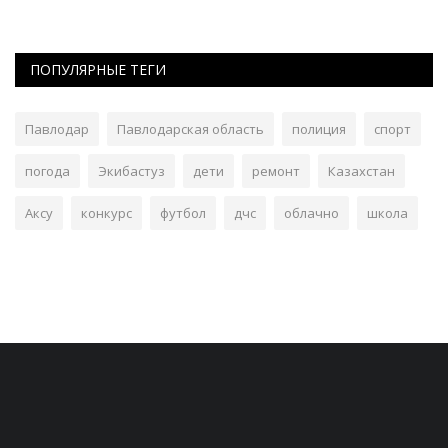
ПОПУЛЯРНЫЕ ТЕГИ
Павлодар
Павлодарская область
полиция
спорт
погода
Экибастуз
дети
ремонт
Казахстан
Аксу
конкурс
футбол
дчс
облачно
школа