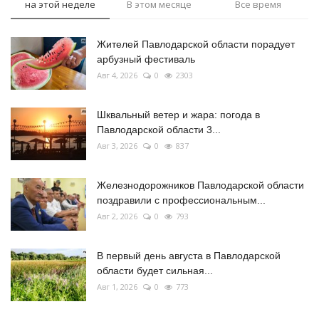
на этой неделе
В этом месяце
Все время
Жителей Павлодарской области порадует
арбузный фестиваль
Авг 4, 2026
0
2303
Шквальный ветер и жара: погода в
Павлодарской области 3...
Авг 3, 2026
0
837
Железнодорожников Павлодарской области
поздравили с профессиональным...
Авг 2, 2026
0
793
В первый день августа в Павлодарской
области будет сильная...
Авг 1, 2026
0
773