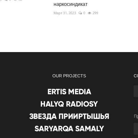
наркосиндикат
Март 31, 2023
0
299
OUR PROJECTS
С
П