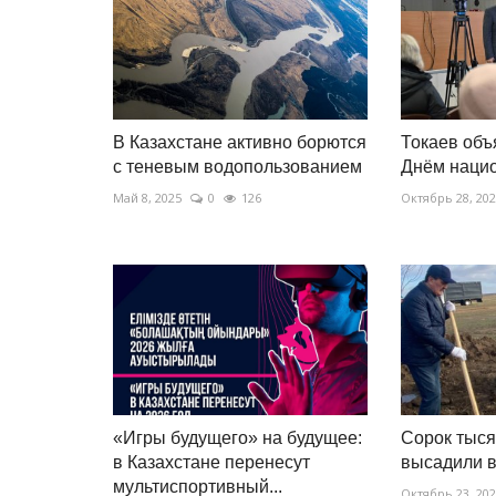
В Казахстане активно борются
Токаев объ
с теневым водопользованием
Днём нацио
Май 8, 2025
0
126
Октябрь 28, 20
«Игры будущего» на будущее:
Сорок тыся
в Казахстане перенесут
высадили в
мультиспортивный...
Октябрь 23, 20