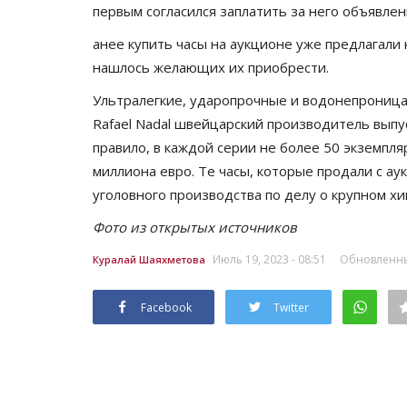
первым согласился заплатить за него объявлен
анее купить часы на аукционе уже предлагали 
нашлось желающих их приобрести.
Ультралегкие, ударопрочные и водонепроницае
Rafael Nadal швейцарский производитель выпус
правило, в каждой серии не более 50 экземпл
миллиона евро. Те часы, которые продали с ау
уголовного производства по делу о крупном х
Фото из открытых источников
Июль 19, 2023 - 08:51
Обновленный
Куралай Шаяхметова
Facebook
Twitter