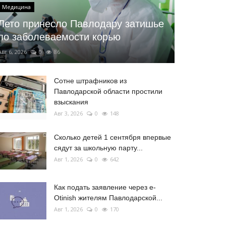
Медицина
Лето принесло Павлодару затишье
по заболеваемости корью
Авг 6, 2026
0
86
Сотне штрафников из
Павлодарской области простили
взыскания
Авг 3, 2026
0
148
Сколько детей 1 сентября впервые
сядут за школьную парту...
Авг 1, 2026
0
642
Как подать заявление через e-
Otinish жителям Павлодарской...
Авг 1, 2026
0
170