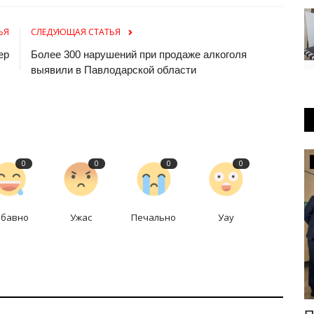
ЬЯ
СЛЕДУЮЩАЯ СТАТЬЯ
ер
Более 300 нарушений при продаже алкоголя
выявили в Павлодарской области
МИР
0
0
0
0
абавно
Ужас
Печально
Уау