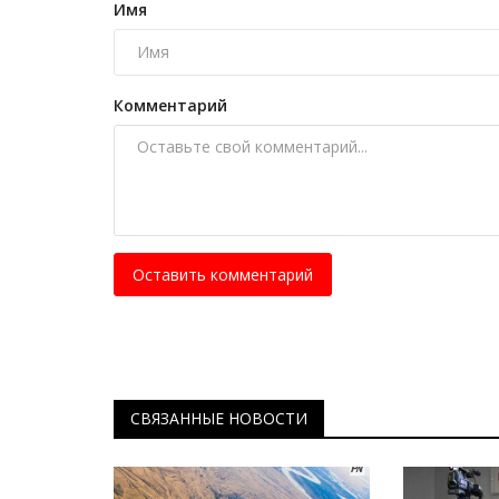
Хоккейная школа Аксу намере
Имя
оспорить лидерство «Барыса»
Апрель 11, 2025
0
4365
Комментарий
Одной из главных препон, по мнению трене
проблема со льдом. Но теперь её...
Оставить комментарий
СВЯЗАННЫЕ НОВОСТИ