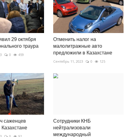
явил 29 октября
Отменить налог на
нального траура
малолитражные авто
предложили в Казахстане
23
0
459
Сентябрь 11, 2023
0
125
ч саженцев
Сотрудники КНБ
 Казахстане
нейтрализовали
международный
23
0
92