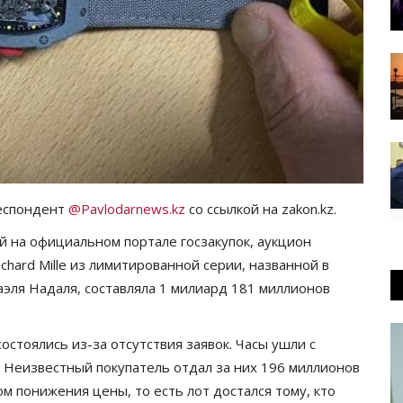
респондент
@Pavlodarnews.kz
со ссылкой на zakon.kz.
й на официальном портале госзакупок, аукцион
chard Mille из лимитированной серии, названной в
аэля Надаля, составляла 1 милиард 181 миллионов
остоялись из-за отсутствия заявок. Часы ушли с
. Неизвестный покупатель отдал за них 196 миллионов
м понижения цены, то есть лот достался тому, кто