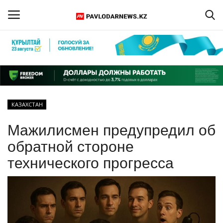
Войти
Регистрация
Главная
КАЗАХСТАН
Обратная связь
Мажилисмен предупредил об
ПАВЛОДАРСКАЯ ОБЛАСТЬ
обратной стороне
технического прогресса
КАЗАХСТАН
МИР
СПЕЦПРОЕКТЫ