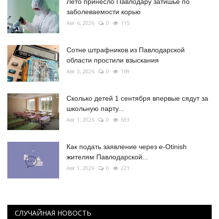
Лето принесло Павлодару затишье по
заболеваемости корью
Авг 6, 2026
0
115
Сотне штрафников из Павлодарской
области простили взыскания
Авг 3, 2026
0
169
Сколько детей 1 сентября впервые сядут за
школьную парту...
Авг 1, 2026
0
693
Как подать заявление через e-Otinish
жителям Павлодарской...
Авг 1, 2026
0
221
СЛУЧАЙНАЯ НОВОСТЬ