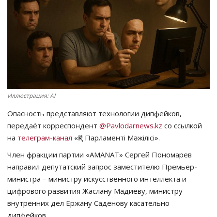
СПОРТ
Чек-лист
РАЗВЛЕЧЕНИЯ
OFFICIAL
Иллюстрация: AI
Опасность представляют технологии дипфейков,
Курултай
передаёт корреспондент
@Pavlodarnews.kz
со ссылкой
на
телеграм-канал
«ҚР Парламенті Мәжілісі».
Язык
Член фракции партии «AMANAT» Сергей Пономарев
Қазақша
Русский
направил депутатский запрос заместителю Премьер-
министра – министру искусственного интеллекта и
цифрового развития Жаслану Мадиеву, министру
внутренних дел Ержану Саденову касательно
дипфейков.