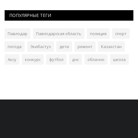
ПОПУЛЯРНЫЕ ТЕГИ
Павлодар
Павлодарская область
полиция
спорт
погода
Экибастуз
дети
ремонт
Казахстан
Аксу
конкурс
футбол
дчс
облачно
школа