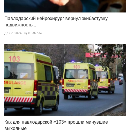
Павлодарский нейрохирург вернул экибастузцу
подвижность...
Дек 2, 2024
0
562
Как для павлодарской «103» прошли минувшие
выходные