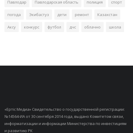
Павлодар
Павлодарская область
полиция
спорт
погода
Экибастуз
дети
ремонт
Казахстан
Аксу
конкурс
футбол
дчс
облачно
школа
«Ертiс Медиа» Свидетельство о государственной регистрации:
№14564-ИА от 30 сентября 2014 года, выдано Комитетом связи,
информатизации и информации Министерства по инвестициям
и развитию РК