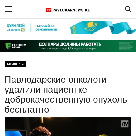
Войти
Регистрация
Главная
Медицина
Обратная связь
Павлодарские онкологи
ПАВЛОДАРСКАЯ ОБЛАСТЬ
удалили пациентке
доброкачественную опухоль
КАЗАХСТАН
бесплатно
МИР
СПЕЦПРОЕКТЫ