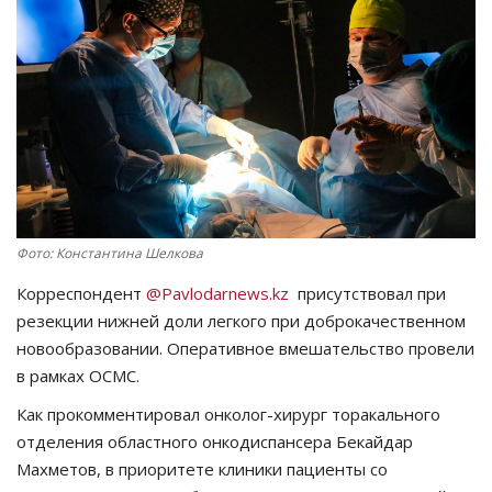
СПОРТ
Чек-лист
РАЗВЛЕЧЕНИЯ
OFFICIAL
Фото: Константина Шелкова
Курултай
Корреспондент
@Pavlodarnews.kz
присутствовал при
Язык
резекции нижней доли легкого при доброкачественном
новообразовании. Оперативное вмешательство провели
Қазақша
Русский
в рамках ОСМС.
Как прокомментировал онколог-хирург торакального
отделения областного онкодиспансера Бекайдар
Махметов, в приоритете клиники пациенты со