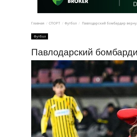
Главная
СПОРТ
Футбол
Павлодарский бомбардир верну
Футбол
Павлодарский бомбарди