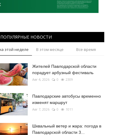
ПОПУЛЯРНЫЕ НОВОСТИ
на этой неделе
В этом месяце
Все время
Жителей Павлодарской области
порадует арбузный фестиваль
Авг 4, 2026
0
2309
Павлодарские автобусы временно
изменят маршрут
Авг 7, 2026
0
1011
Шквальный ветер и жара: погода в
Павлодарской области 3...