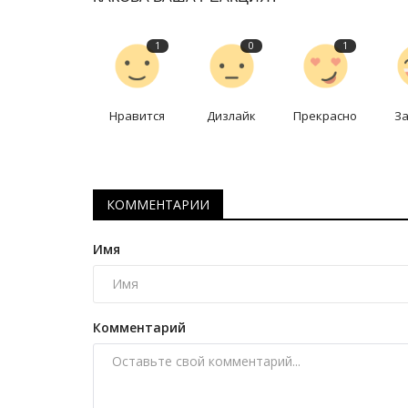
История одного путешествия: 
черепичных крыш
1
0
1
Февр 21, 2026
0
1918
Жительница Павлодара отправилась в Праг
дней.
Нравится
Дизлайк
Прекрасно
З
КОММЕНТАРИИ
Имя
Комментарий