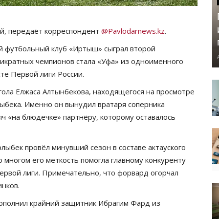
ой, передаёт корреспондент
@Pavlodarnews.kz
.
й футбольный клуб «Иртыш» сыграл второй
тикратных чемпионов стала «Уфа» из одноименного
сте Первой лиги России.
гола Елжаса Алтынбекова, находящегося на просмотре
лыбека. Именно он вынудил вратаря соперника
ч «на блюдечке» партнёру, которому оставалось
лыбек провёл минувший сезон в составе актауского
Во многом его меткость помогла главному конкуренту
рвой лиги. Примечательно, что форвард огорчал
нков.
ополнил крайний защитник Ибрагим Фард из