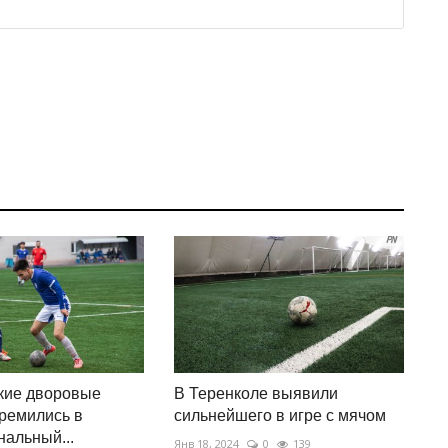
кие дворовые
В Теренколе выявили
ремились в
сильнейшего в игре с мячом
альный...
Янв 18, 2024
0
139