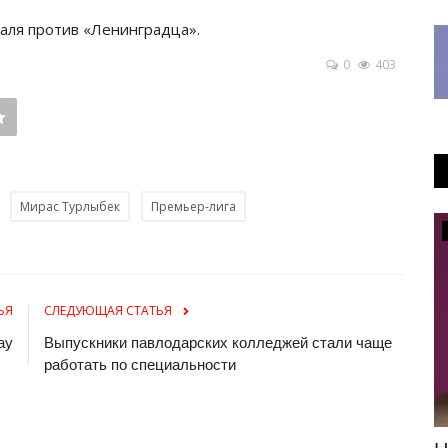
аля против «Ленинградца».
0
403
Мирас Турлыбек
Премьер-лига
Общество
ЬЯ
СЛЕДУЮЩАЯ СТАТЬЯ
ау
Выпускники павлодарских колледжей стали чаще
работать по специальности