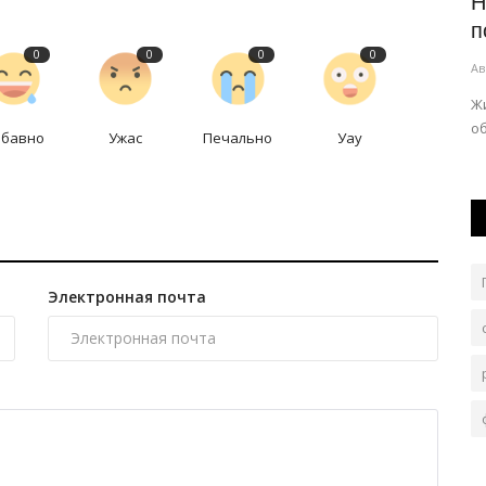
город
В Павлодаре разыграли призы за
Н
знание закона и порядка
п
0
0
0
0
Авг 6, 2026
0
106
Ав
у на десять
Чтобы получить подарок, нужно было правильно
Жи
ответить на вопрос.
о
абавно
Ужас
Печально
Уау
Электронная почта