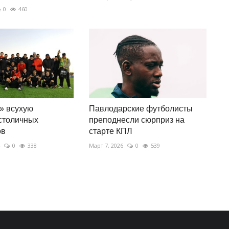
0
460
» всухую
Павлодарские футболисты
столичных
преподнесли сюрприз на
ов
старте КПЛ
0
338
Март 7, 2026
0
539