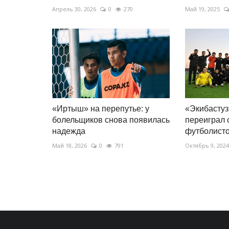
Апрель 30, 2026
0
270
Май 19, 2025
«Иртыш» на перепутье: у
«Экибастуз
болельщиков снова появилась
переиграл 
надежда
футболист
Май 18, 2026
0
791
Октябрь 9, 2024