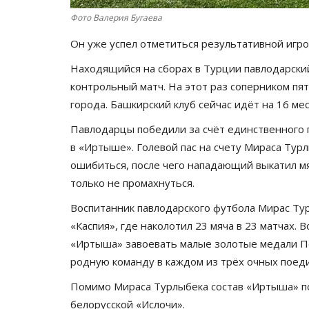
Фото Валерия Бугаева
Он уже успел отметиться результативной игр
Находящийся на сборах в Турции павлодарски
контрольный матч. На этот раз соперником пя
города. Башкирский клуб сейчас идёт на 16 ме
Павлодарцы победили за счёт единственного 
в «Иртыше». Голевой пас на счету Мираса Тур
ошибиться, после чего нападающий выкатил мя
только не промахнуться.
Воспитанник павлодарского футбола Мирас Тур
«Каспия», где наколотил 23 мяча в 23 матчах. 
«Иртыша» завоевать малые золотые медали Пе
родную команду в каждом из трёх очных поеди
Помимо Мираса Турлыбека состав «Иртыша» п
белорусской «Ислочи».