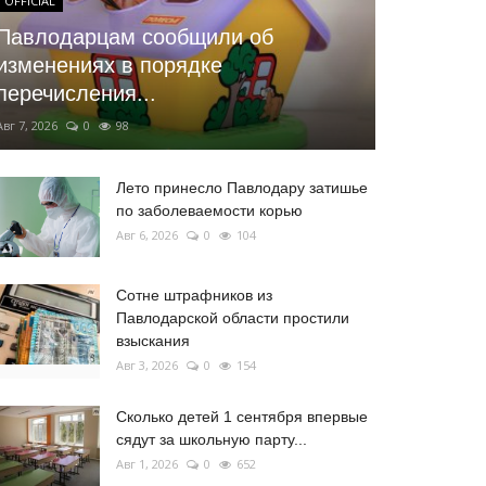
OFFICIAL
Павлодарцам сообщили об
изменениях в порядке
перечисления...
Авг 7, 2026
0
98
Лето принесло Павлодару затишье
по заболеваемости корью
Авг 6, 2026
0
104
Сотне штрафников из
Павлодарской области простили
взыскания
Авг 3, 2026
0
154
Сколько детей 1 сентября впервые
сядут за школьную парту...
Авг 1, 2026
0
652