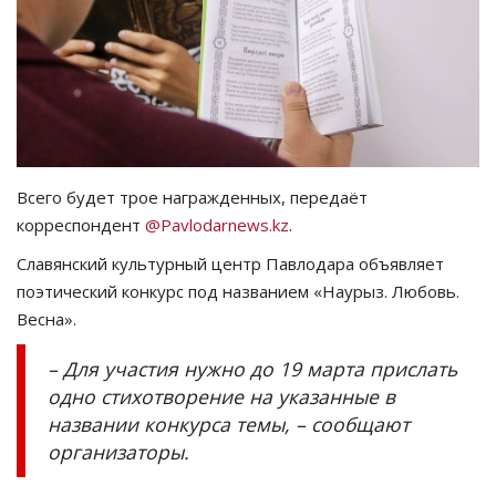
СПОРТ
Чек-лист
РАЗВЛЕЧЕНИЯ
Всего будет трое награжденных, передаёт
OFFICIAL
корреспондент
@Pavlodarnews.kz
.
Славянский культурный центр Павлодара объявляет
Курултай
поэтический конкурс под названием «Наурыз. Любовь.
Весна».
Язык
Қазақша
Русский
– Для участия нужно до 19 марта прислать
одно стихотворение на указанные в
названии конкурса темы, – сообщают
организаторы.