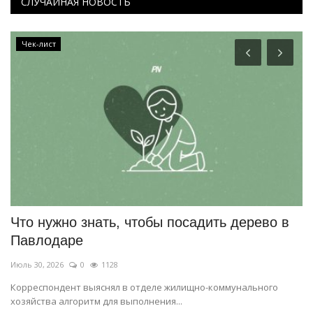
СЛУЧАЙНАЯ НОВОСТЬ
Чек-лист
ой
Что нужно знать, чтобы посадить дерево в
Б
Павлодаре
э
Июль 30, 2026
0
1128
Ию
и
Корреспондент выяснял в отделе жилищно-коммунального
Бо
хозяйства алгоритм для выполнения...