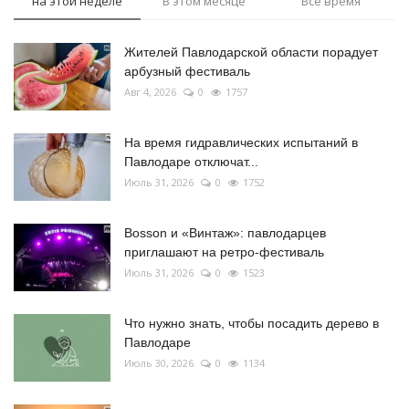
на этой неделе
В этом месяце
Все время
Жителей Павлодарской области порадует
арбузный фестиваль
Авг 4, 2026
0
1757
На время гидравлических испытаний в
Павлодаре отключат...
Июль 31, 2026
0
1752
Bosson и «Винтаж»: павлодарцев
приглашают на ретро-фестиваль
Июль 31, 2026
0
1523
Что нужно знать, чтобы посадить дерево в
Павлодаре
Июль 30, 2026
0
1134