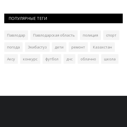
ПОПУЛЯРНЫЕ ТЕГИ
Павлодар
Павлодарская область
полиция
спорт
погода
Экибастуз
дети
ремонт
Казахстан
Аксу
конкурс
футбол
дчс
облачно
школа