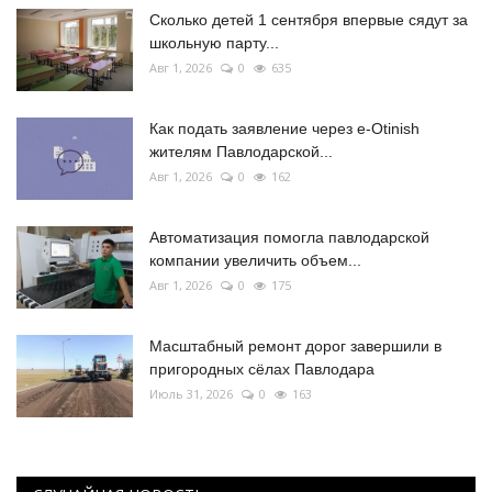
Сколько детей 1 сентября впервые сядут за
школьную парту...
Авг 1, 2026
0
635
Как подать заявление через e-Otinish
жителям Павлодарской...
Авг 1, 2026
0
162
Автоматизация помогла павлодарской
компании увеличить объем...
Авг 1, 2026
0
175
Масштабный ремонт дорог завершили в
пригородных сёлах Павлодара
Июль 31, 2026
0
163