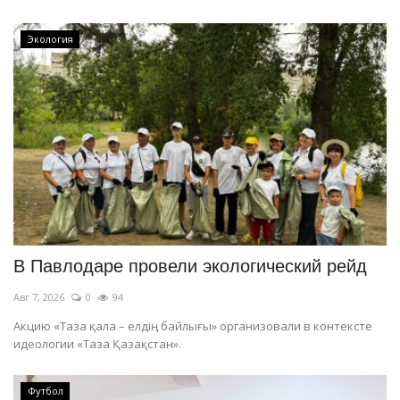
Экология
В Павлодаре провели экологический рейд
Авг 7, 2026
0
94
Акцию «Таза қала – елдің байлығы» организовали в контексте
идеологии «Таза Қазақстан».
Футбол