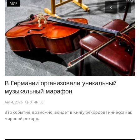
МИР
В Германии организовали уникальный
П
музыкальный марафон
к
Авг 4, 2026
0
66
Ию
Это событие, возможно, войдёт в Книгу рекордов Гиннесса как
Ме
мировой рекорд.