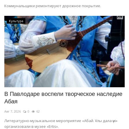
Коммунальщики ремонтируют дорожное покрытие.
Культура
В Павлодаре воспели творческое наследие
Абая
Авг 7, 2026
0
62
Литературно-музыкальное мероприятие «Абай. Ұлы дала үні»
организовали в музее «Ertis».