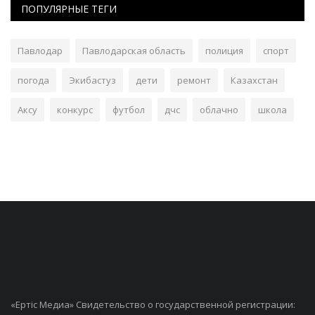
ПОПУЛЯРНЫЕ ТЕГИ
Павлодар
Павлодарская область
полиция
спорт
погода
Экибастуз
дети
ремонт
Казахстан
Аксу
конкурс
футбол
дчс
облачно
школа
«Ертiс Медиа» Свидетельство о государственной регистрации: