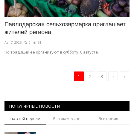
Павлодарская сельхозярмарка приглашает
жителей региона
Авг 7, 2026
0
61
По традиции её организуют в субботу, 8 августа.
1
2
3
›
»
ПОПУЛЯРНЫЕ НОВОСТИ
на этой неделе
В этом месяце
Все время