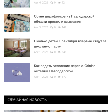
Авг 6, 2026
0
92
Сотне штрафников из Павлодарской
области простили взыскания
Авг 3, 2026
0
149
Сколько детей 1 сентября впервые сядут за
школьную парту...
Авг 1, 2026
0
646
Как подать заявление через e-Otinish
жителям Павлодарской...
Авг 1, 2026
0
170
СЛУЧАЙНАЯ НОВОСТЬ