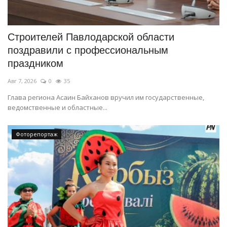
СПОРТ
Строителей Павлодарской области
Чек-лист
поздравили с профессиональным
праздником
РАЗВЛЕЧЕНИЯ
Авг 7, 2026
0
35
OFFICIAL
Глава региона Асаин Байханов вручил им государственные,
ведомственные и областные...
Курултай
Фоторепортаж
Язык
Қазақша
Русский