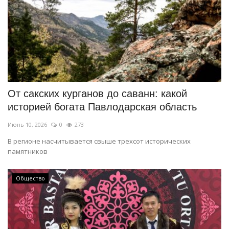
От сакских курганов до саванн: какой
историей богата Павлодарская область
Июнь 10, 2026
0
273
В регионе насчитывается свыше трехсот исторических
памятников
Общество