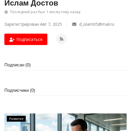
Ислам Достов
СПОРТ
Последний раз был: 1 месяц тому назад
Зарегистрирован Авг 7, 2025
d_islam05@mail.ru
Чек-лист
Подписаться
РАЗВЛЕЧЕНИЯ
OFFICIAL
Подписан (0)
Курултай
Язык
Подписчики (0)
Қазақша
Русский
Развитие