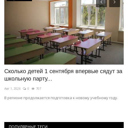
Сколько детей 1 сентября впервые сядут за
В
школьную парту...
Ию
Авг 1, 2026
0
707
Ра
ые
В регионе продолжается подготовка к новому учебному году.
ПОПУЛЯРНЫЕ ТЕГИ