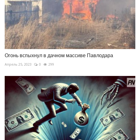
Огонь вспыхнул в дачном массиве Павлодара
Апрель 25, 2023
0
299