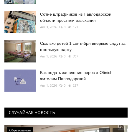
Сотне штрафников из Павлодарской
области простили взыскания
Авг 3, 2026
0
171
Сколько детей 1 сентября впервые сядут за
школьную парту...
Авг 1, 2026
0
707
Как подать заявление через e-Otinish
жителям Павлодарской...
Авг 1, 2026
0
227
СЛУЧАЙНАЯ НОВОСТЬ
Образование