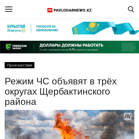
Войти
Регистрация
Главная
Происшествия
Обратная связь
Режим ЧС объявят в трёх
ПАВЛОДАРСКАЯ ОБЛАСТЬ
округах Щербактинского
района
КАЗАХСТАН
МИР
СПЕЦПРОЕКТЫ