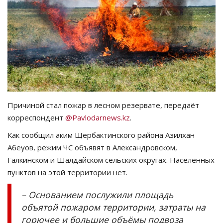
СПОРТ
Чек-лист
РАЗВЛЕЧЕНИЯ
OFFICIAL
Причиной стал пожар в лесном резервате, передаёт
корреспондент
@Pavlodarnews.kz
.
Курултай
Как сообщил аким Щербактинского района Азилхан
Язык
Абеуов, режим ЧС объявят в Александровском,
Галкинском и Шалдайском сельских округах. Населённых
Қазақша
Русский
пунктов на этой территории нет.
– Основанием послужили площадь
объятой пожаром территории, затраты на
горючее и большие объёмы подвоза