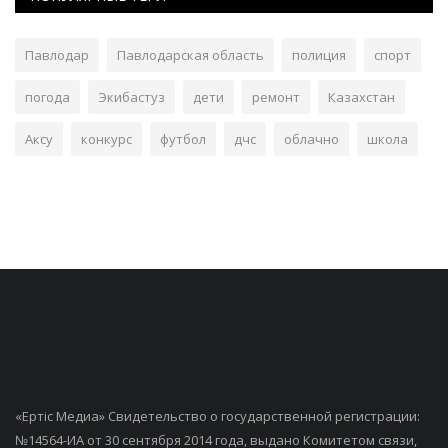
Павлодар
Павлодарская область
полиция
спорт
погода
Экибастуз
дети
ремонт
Казахстан
Аксу
конкурс
футбол
дчс
облачно
школа
«Ертiс Медиа» Свидетельство о государственной регистрации:
№14564-ИА от 30 сентября 2014 года, выдано Комитетом связи,