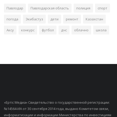
Павлодар
Павлодарская область
полиция
спорт
погода
Экибастуз
дети
ремонт
Казахстан
Аксу
конкурс
футбол
дчс
облачно
школа
«Ертiс Медиа» Свидетельство о государственной регистрации:
№14564-ИА от 30 сентября 2014 года, выдано Комитетом связи,
информатизации и информации Министерства по инвестициям