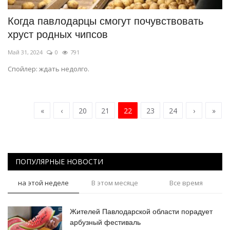
Когда павлодарцы смогут почувствовать
хруст родных чипсов
Май 31, 2024
0
791
Спойлер: ждать недолго.
«
‹
20
21
22
23
24
›
»
ПОПУЛЯРНЫЕ НОВОСТИ
на этой неделе
В этом месяце
Все время
Жителей Павлодарской области порадует
арбузный фестиваль