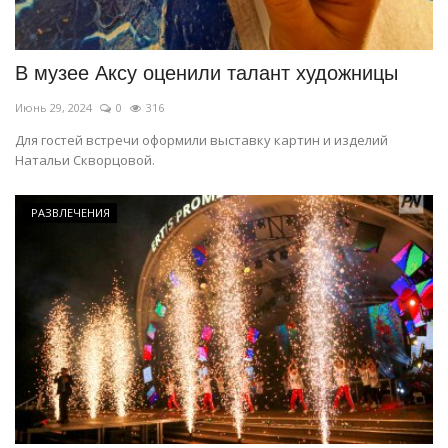
СПОРТ
В музее Аксу оценили талант художницы
Чек-лист
Июнь 29, 2024
0
316
РАЗВЛЕЧЕНИЯ
Для гостей встречи оформили выставку картин и изделий
Натальи Скворцовой.
OFFICIAL
РАЗВЛЕЧЕНИЯ
Курултай
Язык
Қазақша
Русский