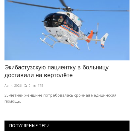
Экибастузскую пациентку в больницу
С
доставили на вертолёте
т
Авг 4, 2026
0
175
Ию
35-летней женщине потребовалась срочная медицинская
Эт
помощь.
ПОПУЛЯРНЫЕ ТЕГИ