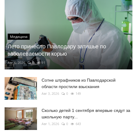
Медицина
Лето принесло Павлодару затишье по
заболеваемости корью
Авг 6, 2026
0
91
Сотне штрафников из Павлодарской
области простили взыскания
Авг 3, 2026
0
149
Сколько детей 1 сентября впервые сядут за
школьную парту...
Авг 1, 2026
0
643