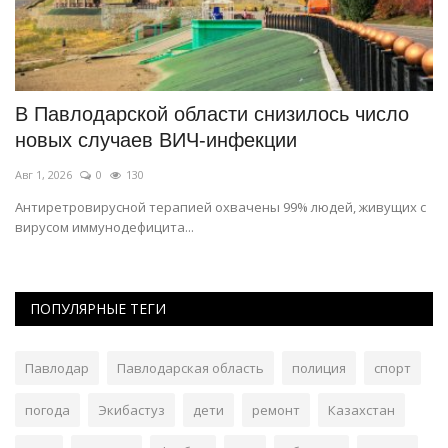
В Павлодарской области снизилось число
В
новых случаев ВИЧ-инфекции
П
Авг 1, 2026
0
130
Ию
Антиретровирусной терапией охвачены 99% людей, живущих с
В 
вирусом иммунодефицита...
ПОПУЛЯРНЫЕ ТЕГИ
Павлодар
Павлодарская область
полиция
спорт
погода
Экибастуз
дети
ремонт
Казахстан