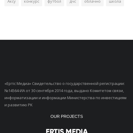
Аксу
конкурс
футбол
дчс
облачно
школа
«Ертiс Медиа» Свидетельство о государственной регистрации:
№14564-ИА от 30 сентября 2014 года, выдано Комитетом связи,
информатизации и информации Министерства по инвестициям
и развитию РК
OUR PROJECTS