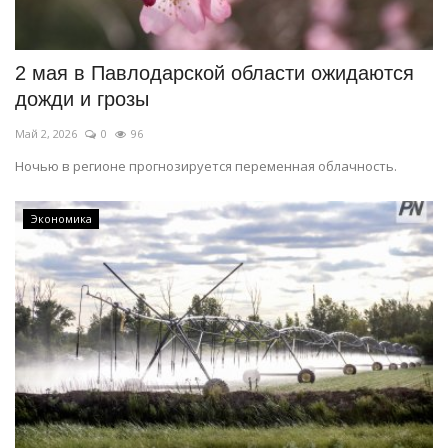
СПОРТ
2 мая в Павлодарской области ожидаются
Чек-лист
дожди и грозы
Май 2, 2026
0
96
РАЗВЛЕЧЕНИЯ
Ночью в регионе прогнозируется переменная облачность.
OFFICIAL
Экономика
Курултай
Язык
Қазақша
Русский