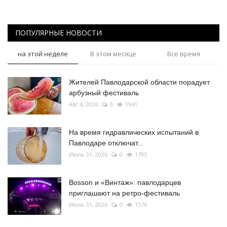
ПОПУЛЯРНЫЕ НОВОСТИ
на этой неделе
В этом месяце
Все время
Жителей Павлодарской области порадует
арбузный фестиваль
Авг 4, 2026
0
1941
На время гидравлических испытаний в
Павлодаре отключат...
Июль 31, 2026
0
1793
Bosson и «Винтаж»: павлодарцев
приглашают на ретро-фестиваль
Июль 31, 2026
0
1576