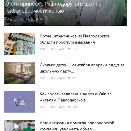
Лето принесло Павлодару затишье по
заболеваемости корью
Авг 6, 2026
0
67
Сотне штрафников из Павлодарской
области простили взыскания
Авг 3, 2026
0
137
Сколько детей 1 сентября впервые сядут за
школьную парту...
Авг 1, 2026
0
640
Как подать заявление через e-Otinish
жителям Павлодарской...
Авг 1, 2026
0
165
Автоматизация помогла павлодарской
компании увеличить объем...