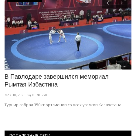
В Павлодаре завершился мемориал
Ч
Рымтая Избастина
п
Май 18, 2026
0
770
Ию
Турнир собрал 350 спортсменов со всех уголков Казахстана.
Сп
ра
ПОПУЛЯРНЫЕ ТЕГИ