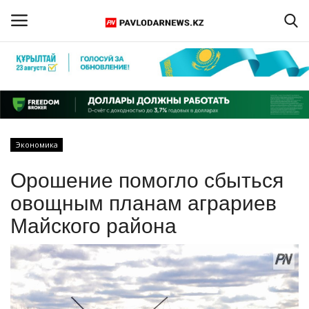
Войти
Регистрация
Главная
Экономика
Обратная связь
Орошение помогло сбыться
ПАВЛОДАРСКАЯ ОБЛАСТЬ
овощным планам аграриев
Майского района
КАЗАХСТАН
МИР
СПЕЦПРОЕКТЫ