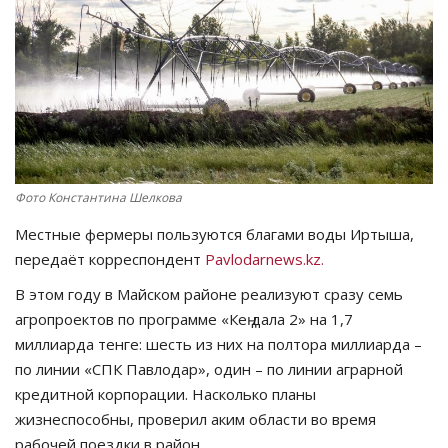
СПОРТ
Чек-лист
РАЗВЛЕЧЕНИЯ
OFFICIAL
Фото Константина Шелкова
Местные фермеры пользуются благами воды Иртыша,
Курултай
передаёт корреспондент
Pavlodarnews.kz.
Язык
В этом году в Майском районе реализуют сразу семь
агропроектов по программе «Кең дала 2» на 1,7
Қазақша
Русский
миллиарда тенге: шесть из них на полтора миллиарда –
по линии «СПК Павлодар», один – по линии аграрной
кредитной корпорации. Насколько планы
жизнеспособны, проверил аким области во время
рабочей поездки в район.