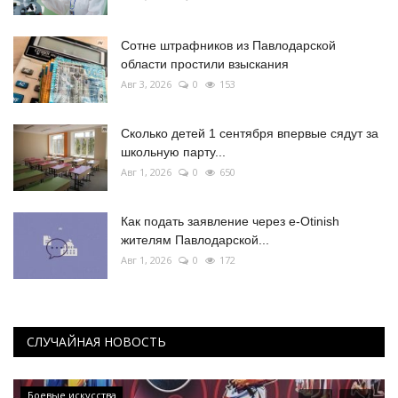
Сотне штрафников из Павлодарской
области простили взыскания
Авг 3, 2026
0
153
Сколько детей 1 сентября впервые сядут за
школьную парту...
Авг 1, 2026
0
650
Как подать заявление через e-Otinish
жителям Павлодарской...
Авг 1, 2026
0
172
СЛУЧАЙНАЯ НОВОСТЬ
Боевые искусства