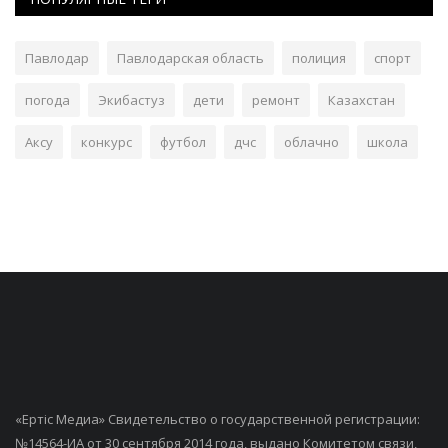
Павлодар
Павлодарская область
полиция
спорт
погода
Экибастуз
дети
ремонт
Казахстан
Аксу
конкурс
футбол
дчс
облачно
школа
«Ертiс Медиа» Свидетельство о государственной регистрации:
№14564-ИА от 30 сентября 2014 года, выдано Комитетом связи,