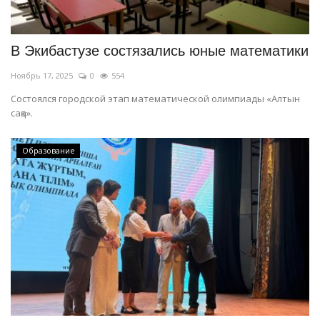
В Экибастузе состязались юные математики
Ноябрь 17, 2025
0
554
Состоялся городской этап математической олимпиады «Алтын
сақа».
Образование