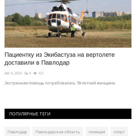
ся
Пациентку из Экибастуза на вертолете
Т
доставили в Павлодар
«
Авг 6, 2026
0
121
Ию
Экстренная помощь потребовалась 78-летней женщине.
В 
ст
ПОПУЛЯРНЫЕ ТЕГИ
Павлодар
Павлодарская область
полиция
спорт