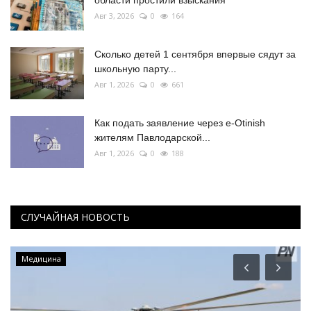
области простили взыскания
Авг 3, 2026
0
164
Сколько детей 1 сентября впервые сядут за
школьную парту...
Авг 1, 2026
0
661
Как подать заявление через e-Otinish
жителям Павлодарской...
Авг 1, 2026
0
188
СЛУЧАЙНАЯ НОВОСТЬ
Медицина