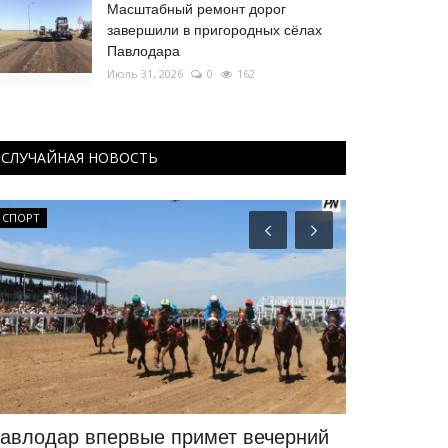
Масштабный ремонт дорог
завершили в пригородных сёлах
Павлодара
Июль 31, 2026
0
162
СЛУЧАЙНАЯ НОВОСТЬ
СПОРТ
РАЗВЛЕЧЕНИЯ
авлодар впервые примет вечерний
В Павлода