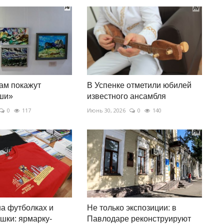
ам покажут
В Успенке отметили юбилей
уши»
известного ансамбля
0
117
Июнь 30, 2026
0
140
а футболках и
Не только экспозиции: в
шки: ярмарку-
Павлодаре реконструируют