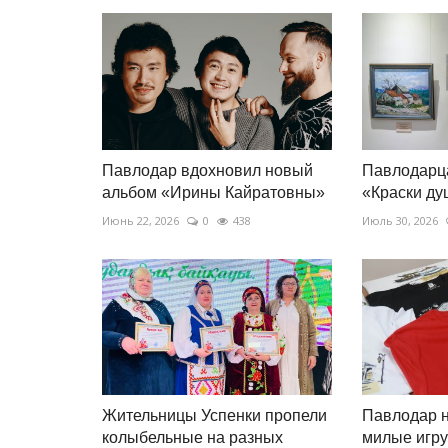
Павлодар вдохновил новый
Павлодарц
альбом «Ирины Кайратовны»
«Краски д
Июнь 22, 2026
0
438
Июль 30, 2026
Жительницы Успенки пропели
Павлодар н
колыбельные на разных
милые игру