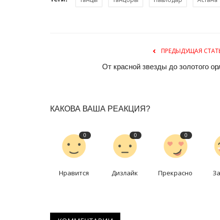
крылатые бойцы ВОВ
Май 9, 2026
0
1012
Победу в Великой Отечественной войне п
ПРЕДЫДУЩАЯ СТАТ
не только люди.
От красной звезды до золотого ор
КАКОВА ВАША РЕАКЦИЯ?
0
0
0
Нравится
Дизлайк
Прекрасно
З