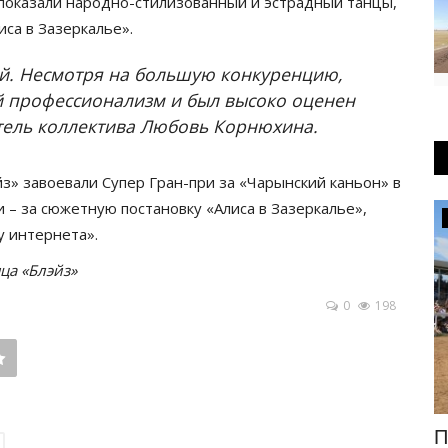
 показали народно-стилизованный и эстрадный танцы,
са в Зазеркалье».
ей. Несмотря на большую конкуренцию,
й профессионализм и был высоко оценен
тель коллектива Любовь Корнюхина.
з» завоевали Супер Гран-при за «Чарынский каньон» в
 – за сюжетную постановку «Алиса в Зазеркалье»,
Развитие
у интернета».
ца «Блэйз»
0
198
гие и
Автоматизация помогла
П