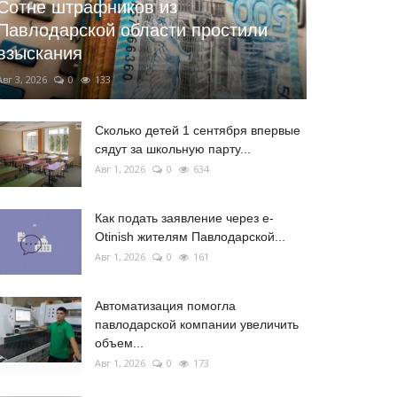
Сотне штрафников из
Павлодарской области простили
взыскания
Авг 3, 2026
0
133
Сколько детей 1 сентября впервые
сядут за школьную парту...
Авг 1, 2026
0
634
Как подать заявление через e-
Otinish жителям Павлодарской...
Авг 1, 2026
0
161
Автоматизация помогла
павлодарской компании увеличить
объем...
Авг 1, 2026
0
173