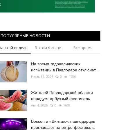
ПОПУЛЯРНЫЕ НОВОСТИ
на этой неделе
В этом месяце
Все время
На время гидравлических
испытаний в Павлодаре отключат...
Июль 31, 2026
0
1736
Жителей Павлодарской области
порадует арбузный фестиваль
Авг 4, 2026
0
1669
Bosson и «Винтаж»: павлодарцев
приглашают на ретро-фестиваль