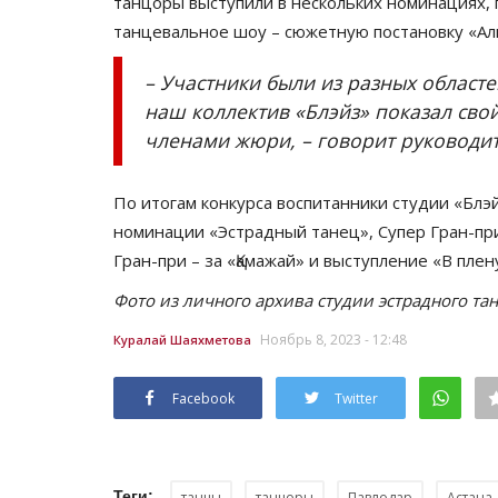
танцоры выступили в нескольких номинациях,
танцевальное шоу – сюжетную постановку «Али
– Участники были из разных област
наш коллектив «Блэйз» показал сво
членами жюри, – говорит руководи
По итогам конкурса воспитанники студии «Блэй
номинации «Эстрадный танец», Супер Гран-при
Планета Казахстан
Гран-при – за «Қамажай» и выступление «В плен
Фото из личного архива студии эстрадного тан
Ноябрь 8, 2023 - 12:48
Куралай Шаяхметова
Facebook
Twitter
Планета Казахстан: четвероно
Теги:
танцы
танцоры
Павлодар
Астана