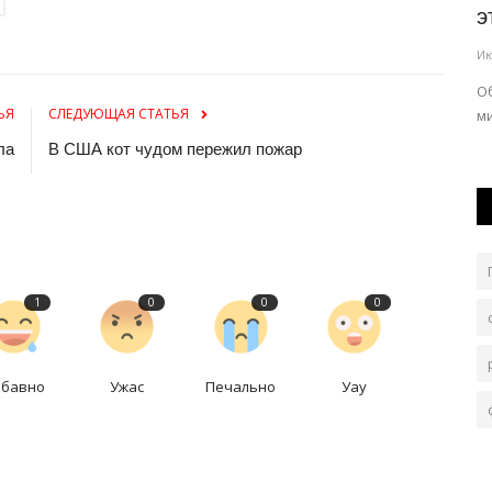
павлодарской компании увеличить
э
объем...
Ию
Авг 1, 2026
0
173
риближали
О
ЬЯ
СЛЕДУЮЩАЯ СТАТЬЯ
м
Для закупа оборудования потребовалась
государственная поддержка.
ла
В США кот чудом пережил пожар
1
0
0
0
абавно
Ужас
Печально
Уау