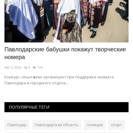
Павлодарские бабушки покажут творческие
В
номера
Ию
Авг 5, 2026
0
154
Ра
Конкурс «Асыл әжем» организуют при поддержке акимата
Павлодара и городского отдела...
ПОПУЛЯРНЫЕ ТЕГИ
Павлодар
Павлодарская область
полиция
спорт