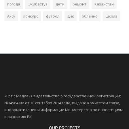
погода
Экибастуз
дети
ремонт
Казахстан
Аксу
конкурс
футбол
дчс
облачно
школа
«Ертiс Медиа» Свидетельство о государственной регистрации:
№14564-ИА от 30 сентября 2014 года, выдано Комитетом связи,
информатизации и информации Министерства по инвестициям
и развитию РК
OUR PROJECTS