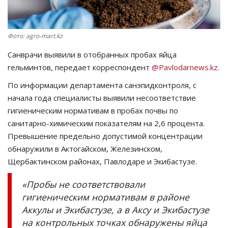
СПОРТ
Фото: agro-mart.kz
Чек-лист
Санврачи выявили в отобранных пробах яйца
гельминтов, передает корреспондент
@Pavlodarnews.kz.
РАЗВЛЕЧЕНИЯ
По информации департамента санэпидконтроля, с
OFFICIAL
начала года специалисты выявили несоответствие
гигиеническим нормативам в пробах почвы по
Курултай
санитарно-химическим показателям на 2,6 процента.
Превышение предельно допустимой концентрации
Язык
обнаружили в Актогайском, Железинском,
Щербактинском районах, Павлодаре и Экибастузе.
Қазақша
Русский
«Пробы не соответствовали
гигиеническим нормативам в районе
Аккулы и Экибастузе, а в Аксу и Экибастузе
на контрольных точках обнаружены яйца