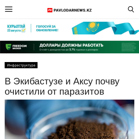
Войти
Регистрация
Главная
Инфраструктура
Обратная связь
В Экибастузе и Аксу почву
ПАВЛОДАРСКАЯ ОБЛАСТЬ
очистили от паразитов
КАЗАХСТАН
МИР
СПЕЦПРОЕКТЫ