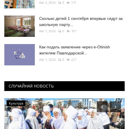
Авг 3, 2026
0
171
Сколько детей 1 сентября впервые сядут за
школьную парту...
Авг 1, 2026
0
707
Как подать заявление через e-Otinish
жителям Павлодарской...
Авг 1, 2026
0
227
СЛУЧАЙНАЯ НОВОСТЬ
Культура