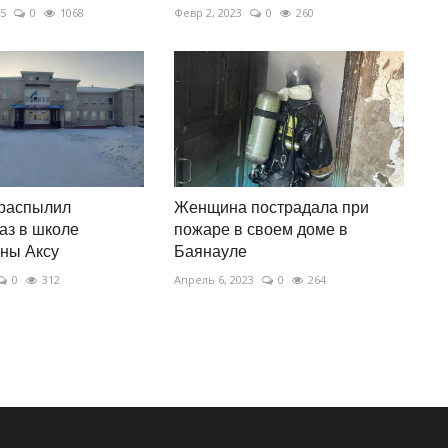
25
0
1068
Февр 2, 2023
0
260
 распылил
Женщина пострадала при
аз в школе
пожаре в своем доме в
оны Аксу
Баянауле
0
312
Апрель 6, 2023
0
264