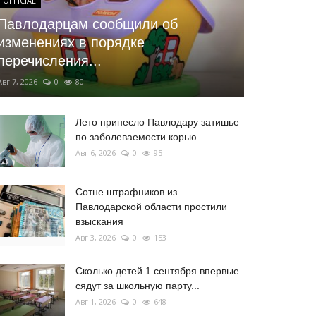
OFFICIAL
Павлодарцам сообщили об
изменениях в порядке
перечисления...
Авг 7, 2026
0
80
Лето принесло Павлодару затишье
по заболеваемости корью
Авг 6, 2026
0
95
Сотне штрафников из
Павлодарской области простили
взыскания
Авг 3, 2026
0
153
Сколько детей 1 сентября впервые
сядут за школьную парту...
Авг 1, 2026
0
648