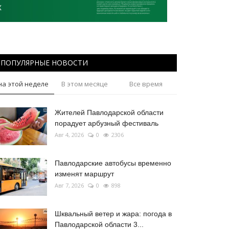
ПОПУЛЯРНЫЕ НОВОСТИ
на этой неделе
В этом месяце
Все время
Жителей Павлодарской области
порадует арбузный фестиваль
Авг 4, 2026
0
2306
Павлодарские автобусы временно
изменят маршрут
Авг 7, 2026
0
898
Шквальный ветер и жара: погода в
Павлодарской области 3...