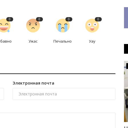
0
0
0
0
абавно
Ужас
Печально
Уау
Развитие
Электронная почта