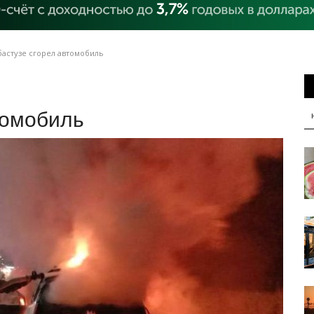
астузе сгорел автомобиль
томобиль