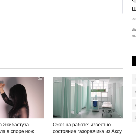
остров
Комбикорм из Мичурино закрепился в
Ч
кормушках столичных...
ш
Июль 31, 2026
0
155
Ию
Предприятие специализируется на переработке
В
сельскохозяйственных культур, из которых...
в
а Экибастуза
Ожог на работе: известно
ла в споре нож
состояние газорезчика из Аксу