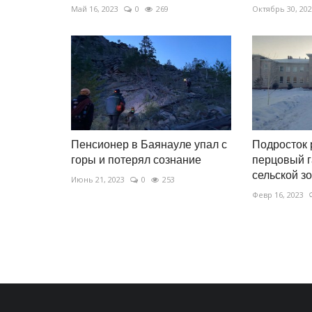
Май 16, 2023
0
269
Октябрь 30, 20
Пенсионер в Баянауле упал с
Подросток
горы и потерял сознание
перцовый г
сельской з
Июнь 21, 2023
0
253
Февр 16, 2023